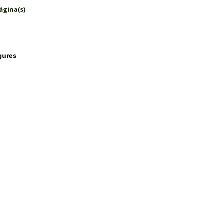
ágina(s)
gures