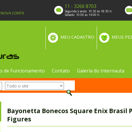
11 - 3266 8703
Segunda à sexta: 10:30 às 18:30 h.
A NOVA CONTA
Sábado: 10:00 às 14:00 h.
MEU CADASTRO
MEUS PE
s de Funcionamento
Contato
Galeria do Internauta
Bayonetta Bonecos Square Enix Brasil P
Figures