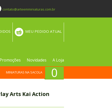
contato@arteemminiaturas.com.br
DIDOS
MEU PEDIDO ATUAL
Promoções
Novidades
A Loja
0
MINIATURAS NA SACOLA
lay Arts Kai Action