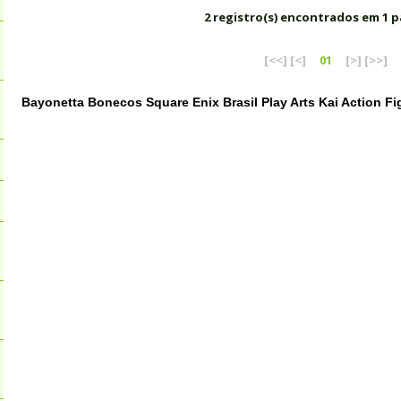
2 registro(s) encontrados em 1 p
[<<]
[<]
01
[>]
[>>]
Bayonetta Bonecos Square Enix Brasil Play Arts Kai Action Fi