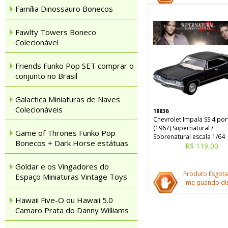
Família Dinossauro Bonecos
Fawlty Towers Boneco
Colecionável
Friends Funko Pop SET comprar o
conjunto no Brasil
Galactica Miniaturas de Naves
Colecionáveis
18836
Chevrolet Impala SS 4 por
(1967) Supernatural /
Game of Thrones Funko Pop
Sobrenatural escala 1/64
Bonecos + Dark Horse estátuas
R$ 119,00
Goldar e os Vingadores do
Produto Esgota
Espaço Miniaturas Vintage Toys
me quando dis
Hawaii Five-O ou Hawaii 5.0
Camaro Prata do Danny Williams