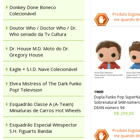
Donkey Done Boneco
Colecionável
Produto Esgota
me quando dis
Doutor Who / Doctor Who / Dr.
Who seriado da Tv Cultura
Dr. House M.D. Moto do Dr.
Gregory House
Eagle + S.I.D. Nave Colecionável
Elvira Mistress of The Dark Funko
Pop! Television
19693
Dupla Funko Pop SuperNat
Sobrenatural SAM número
Esquadrão Classe A (A-Team)
DEAN número 94
Miniaturas de Carros Hot Wheels
R$ 299,00
Esquadrão Especial Winspector
S.H. Figuarts Bandai
Produto Esgota
me quando dis