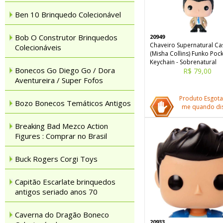
Ben 10 Brinquedo Colecionável
Bob O Construtor Brinquedos
20949
Chaveiro Supernatural Cas
Colecionáveis
(Misha Collins) Funko Poc
Keychain - Sobrenatural
Bonecos Go Diego Go / Dora
R$ 79,00
Aventureira / Super Fofos
Produto Esgota
Bozo Bonecos Temáticos Antigos
me quando dis
Breaking Bad Mezco Action
Figures : Comprar no Brasil
Buck Rogers Corgi Toys
Capitão Escarlate brinquedos
antigos seriado anos 70
Caverna do Dragão Boneco
20933