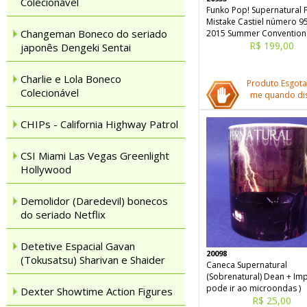
Colecionável
Funko Pop! Supernatural 
Mistake Castiel número 9
Changeman Boneco do seriado
2015 Summer Convention
R$ 199,00
japonês Dengeki Sentai
Charlie e Lola Boneco
Produto Esgota
Colecionável
me quando dis
CHIPs - California Highway Patrol
CSI Miami Las Vegas Greenlight
Hollywood
Demolidor (Daredevil) bonecos
do seriado Netflix
Detetive Espacial Gavan
20098
(Tokusatsu) Sharivan e Shaider
Caneca Supernatural
(Sobrenatural) Dean + Imp
pode ir ao microondas )
Dexter Showtime Action Figures
R$ 25,00