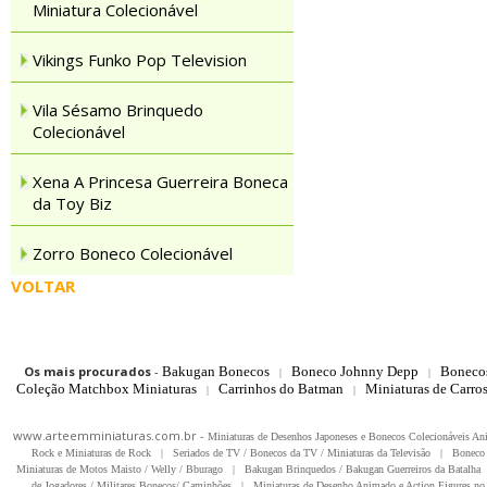
Miniatura Colecionável
Vikings Funko Pop Television
Vila Sésamo Brinquedo
Colecionável
Xena A Princesa Guerreira Boneca
da Toy Biz
Zorro Boneco Colecionável
VOLTAR
Os mais procurados
-
Bakugan Bonecos
Boneco Johnny Depp
Boneco
|
|
Coleção Matchbox Miniaturas
Carrinhos do Batman
Miniaturas de Carro
|
|
www.arteemminiaturas.com.br -
Miniaturas de Desenhos Japoneses e Bonecos Colecionáveis A
Rock e Miniaturas de Rock
|
Seriados de TV / Bonecos da TV / Miniaturas da Televisão
|
Boneco 
Miniaturas de Motos Maisto / Welly / Bburago
|
Bakugan Brinquedos / Bakugan Guerreiros da Batalha
de Jogadores / Militares Bonecos/ Caminhões
|
Miniaturas de Desenho Animado e Action Figures no 