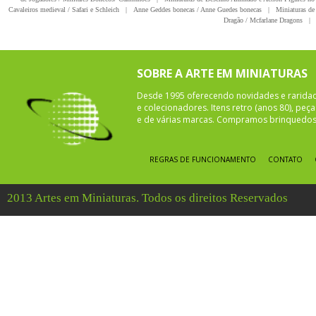
Cavaleiros medieval / Safari e Schleich
|
Anne Geddes bonecas / Anne Guedes bonecas
|
Miniaturas de 
Dragão / Mcfarlane Dragons
|
SOBRE A ARTE EM MINIATURAS
Desde 1995 oferecendo novidades e rarida
e colecionadores. Itens retro (anos 80), pe
e de várias marcas. Compramos brinquedos 
REGRAS DE FUNCIONAMENTO
CONTATO
2013 Artes em Miniaturas. Todos os direitos Reservados