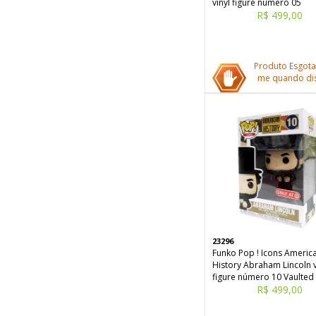
vinyl figure número 05
R$ 499,00
Produto Esgota
me quando dis
23296
Funko Pop ! Icons Americ
History Abraham Lincoln v
figure número 10 Vaulted
R$ 499,00