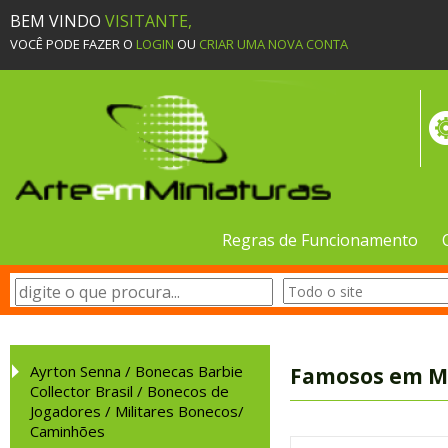
BEM VINDO
VISITANTE,
VOCÊ PODE FAZER O
LOGIN
OU
CRIAR UMA NOVA CONTA
Regras de Funcionamento
Ayrton Senna / Bonecas Barbie
Famosos em M
Collector Brasil / Bonecos de
Jogadores / Militares Bonecos/
Caminhões