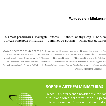
Famosos em Miniatura
Os mais procurados
-
Bakugan Bonecos
Boneco Johnny Depp
Boneco
|
|
Coleção Matchbox Miniaturas
Carrinhos do Batman
Miniaturas de Carro
|
|
www.arteemminiaturas.com.br -
Miniaturas de Desenhos Japoneses e Bonecos Colecionáveis A
Rock e Miniaturas de Rock
|
Seriados de TV / Bonecos da TV / Miniaturas da Televisão
|
Boneco 
Miniaturas de Motos Maisto / Welly / Bburago
|
Bakugan Brinquedos / Bakugan Guerreiros da Batalha
de Jogadores / Militares Bonecos/ Caminhões
|
Miniaturas de Desenho Animado e Action Figures no 
Cavaleiros medieval / Safari e Schleich
|
Anne Geddes bonecas / Anne Guedes bonecas
|
Miniaturas de 
Dragão / Mcfarlane Dragons
|
SOBRE A ARTE EM MINIATURAS
Desde 1995 oferecendo novidades e rarida
e colecionadores. Itens retro (anos 80), pe
e de várias marcas. Compramos brinquedos 