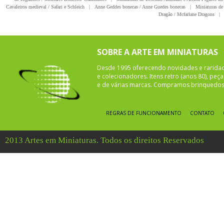
Cavaleiros medieval / Safari e Schleich
|
Anne Geddes bonecas / Anne Guedes bonecas
|
Miniaturas de 
Dragão / Mcfarlane Dragons
|
SOBRE A ARTE EM MINIATURAS
Desde 1995 oferecendo novidades e rarida
e colecionadores. Itens retro (anos 80), pe
e de várias marcas. Compramos brinquedos 
REGRAS DE FUNCIONAMENTO
CONTATO
2013 Artes em Miniaturas. Todos os direitos Reservados