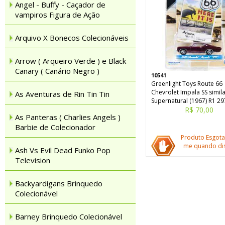
Angel - Buffy - Caçador de
vampiros Figura de Ação
Arquivo X Bonecos Colecionáveis
Arrow ( Arqueiro Verde ) e Black
Canary ( Canário Negro )
10541
Greenlight Toys Route 66
Chevrolet Impala SS simil
As Aventuras de Rin Tin Tin
Supernatural (1967) R1 2
R$ 70,00
As Panteras ( Charlies Angels )
Barbie de Colecionador
Produto Esgota
me quando dis
Ash Vs Evil Dead Funko Pop
Television
Backyardigans Brinquedo
Colecionável
Barney Brinquedo Colecionável