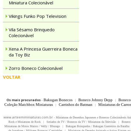
Miniatura Colecionável
Vikings Funko Pop Television
Vila Sésamo Brinquedo
Colecionável
Xena A Princesa Guerreira Boneca
da Toy Biz
Zorro Boneco Colecionável
VOLTAR
Os mais procurados
-
Bakugan Bonecos
Boneco Johnny Depp
Boneco
|
|
Coleção Matchbox Miniaturas
Carrinhos do Batman
Miniaturas de Carro
|
|
www.arteemminiaturas.com.br -
Miniaturas de Desenhos Japoneses e Bonecos Colecionáveis A
Rock e Miniaturas de Rock
|
Seriados de TV / Bonecos da TV / Miniaturas da Televisão
|
Boneco 
Miniaturas de Motos Maisto / Welly / Bburago
|
Bakugan Brinquedos / Bakugan Guerreiros da Batalha
de Jogadores / Militares Bonecos/ Caminhões
|
Miniaturas de Desenho Animado e Action Figures no 