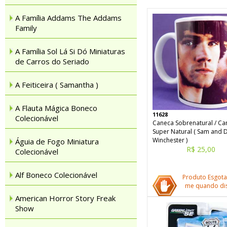
A Família Addams The Addams
Family
A Família Sol Lá Si Dó Miniaturas
de Carros do Seriado
A Feiticeira ( Samantha )
A Flauta Mágica Boneco
11628
Colecionável
Caneca Sobrenatural / Ca
Super Natural ( Sam and 
Winchester )
Águia de Fogo Miniatura
R$ 25,00
Colecionável
Alf Boneco Colecionável
Produto Esgota
me quando dis
American Horror Story Freak
Show