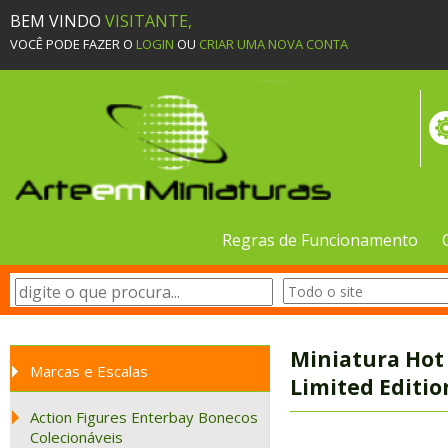
BEM VINDO
VISITANTE,
VOCÊ PODE FAZER O
LOGIN
OU
CRIAR UMA NOVA CONTA
Regras de Funcionamento
Miniatura Hot W
Marcas e Escalas
Limited Editio
Action Figures Enterbay Bonecos
Colecionáveis