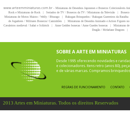
www.arteemminiaturas.com.br -
Miniaturas de Desenhos Japoneses e Bonecos Colecionáveis A
Rock e Miniaturas de Rock
|
Seriados de TV / Bonecos da TV / Miniaturas da Televisão
|
Boneco 
Miniaturas de Motos Maisto / Welly / Bburago
|
Bakugan Brinquedos / Bakugan Guerreiros da Batalha
de Jogadores / Militares Bonecos/ Caminhões
|
Miniaturas de Desenho Animado e Action Figures no 
Cavaleiros medieval / Safari e Schleich
|
Anne Geddes bonecas / Anne Guedes bonecas
|
Miniaturas de 
Dragão / Mcfarlane Dragons
|
SOBRE A ARTE EM MINIATURAS
Desde 1995 oferecendo novidades e rarida
e colecionadores. Itens retro (anos 80), pe
e de várias marcas. Compramos brinquedos 
REGRAS DE FUNCIONAMENTO
CONTATO
2013 Artes em Miniaturas. Todos os direitos Reservados