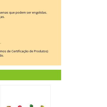
uenas que podem ser engolidas.
ças.
.
smos de Certificação de Produtos)
do.