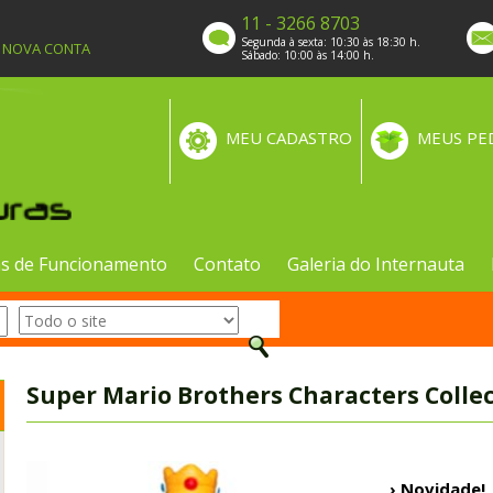
11 - 3266 8703
Segunda à sexta: 10:30 às 18:30 h.
A NOVA CONTA
Sábado: 10:00 às 14:00 h.
MEU CADASTRO
MEUS PE
s de Funcionamento
Contato
Galeria do Internauta
Super Mario Brothers Characters Colle
› Novidade!