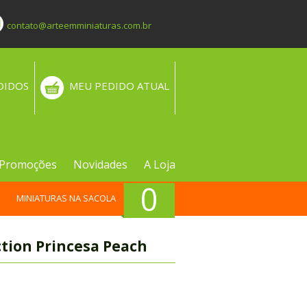
contato@arteemminiaturas.com.br
DIDOS
MEU PEDIDO ATUAL
Promoções
Novidades
A Loja
0
MINIATURAS NA SACOLA
ction Princesa Peach