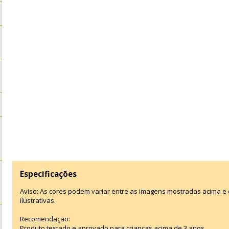
Especificações
Aviso: As cores podem variar entre as imagens mostradas acima 
ilustrativas.
Recomendação:
Produto testado e aprovado para crianças acima de 3 anos.