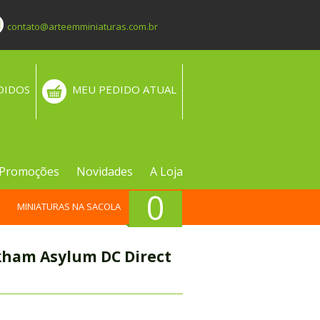
contato@arteemminiaturas.com.br
DIDOS
MEU PEDIDO ATUAL
Promoções
Novidades
A Loja
0
MINIATURAS NA SACOLA
kham Asylum DC Direct