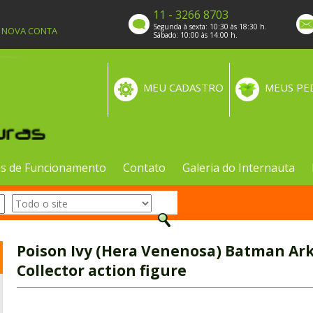
11 - 3266 8703
Segunda à sexta: 10:30 às 18:30 h.
A NOVA CONTA
Sábado: 10:00 às 14:00 h.
MEU CADASTRO
MEUS PE
s de Funcionamento
Contato
Galeria do Internauta
Poison Ivy (Hera Venenosa) Batman Ar
Collector action figure