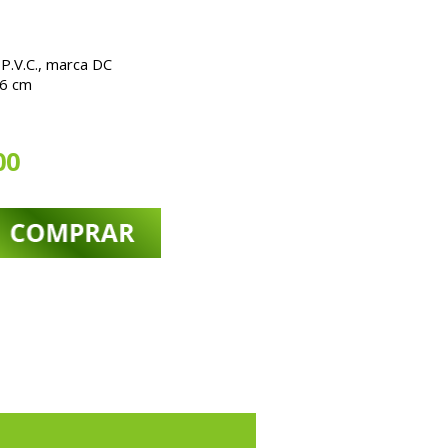
P.V.C., marca DC
16 cm
00