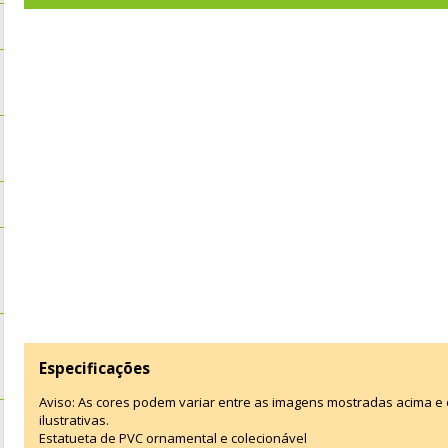
Especificações
Aviso: As cores podem variar entre as imagens mostradas acima 
ilustrativas.
Estatueta de PVC ornamental e colecionável