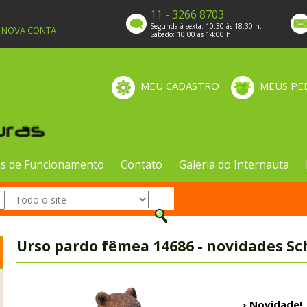
11 - 3266 8703
Segunda à sexta: 10:30 às 18:30 h.
A NOVA CONTA
Sábado: 10:00 às 14:00 h.
MEU CADASTRO
MEUS PE
s de Funcionamento
Contato
Galeria do Internauta
Urso pardo fêmea 14686 - novidades Sc
› Novidade!