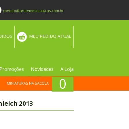
contato@arteemminiaturas.com.br
DIDOS
MEU PEDIDO ATUAL
Promoções
Novidades
A Loja
0
MINIATURAS NA SACOLA
hleich 2013