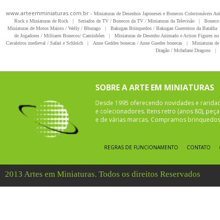
www.arteemminiaturas.com.br -
Miniaturas de Desenhos Japoneses e Bonecos Colecionáveis A
Rock e Miniaturas de Rock
|
Seriados de TV / Bonecos da TV / Miniaturas da Televisão
|
Boneco 
Miniaturas de Motos Maisto / Welly / Bburago
|
Bakugan Brinquedos / Bakugan Guerreiros da Batalha
de Jogadores / Militares Bonecos/ Caminhões
|
Miniaturas de Desenho Animado e Action Figures no 
Cavaleiros medieval / Safari e Schleich
|
Anne Geddes bonecas / Anne Guedes bonecas
|
Miniaturas de 
Dragão / Mcfarlane Dragons
|
SOBRE A ARTE EM MINIATURAS
Desde 1995 oferecendo novidades e rarida
e colecionadores. Itens retro (anos 80), pe
e de várias marcas. Compramos brinquedos 
REGRAS DE FUNCIONAMENTO
CONTATO
2013 Artes em Miniaturas. Todos os direitos Reservados