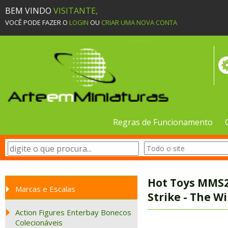
BEM VINDO
VISITANTE,
VOCÊ PODE FAZER O
LOGIN
OU
CRIAR UMA NOVA CONTA
Regras de Funcionamento
Hot Toys MMS24
Marcas e Escalas
Strike - The Wi
Action Figures Enterbay Bonecos
Colecionáveis