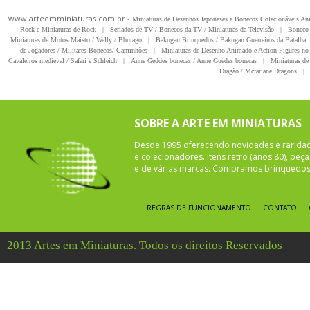
www.arteemminiaturas.com.br -
Miniaturas de Desenhos Japoneses e Bonecos Colecionáveis A
Rock e Miniaturas de Rock
|
Seriados de TV / Bonecos da TV / Miniaturas da Televisão
|
Boneco 
Miniaturas de Motos Maisto / Welly / Bburago
|
Bakugan Brinquedos / Bakugan Guerreiros da Batalha
de Jogadores / Militares Bonecos/ Caminhões
|
Miniaturas de Desenho Animado e Action Figures no 
Cavaleiros medieval / Safari e Schleich
|
Anne Geddes bonecas / Anne Guedes bonecas
|
Miniaturas de 
Dragão / Mcfarlane Dragons
|
SOBRE A ARTE EM MINIATURAS
Desde 1995 oferecendo novidades e rarida
e colecionadores. Itens retro (anos 80), pe
e de várias marcas. Compramos brinquedos 
REGRAS DE FUNCIONAMENTO
CONTATO
2013 Artes em Miniaturas. Todos os direitos Reservados