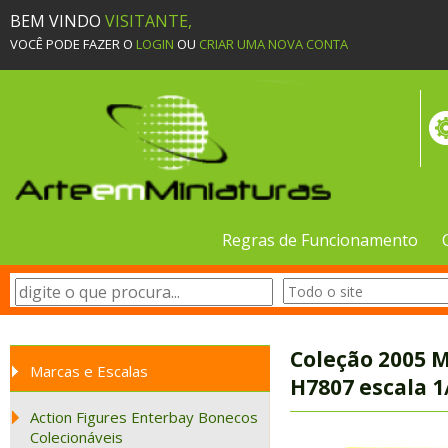
BEM VINDO
VISITANTE,
VOCÊ PODE FAZER O
LOGIN
OU
CRIAR UMA NOVA CONTA
Regras de Funcionamento
Coleção 2005 
Marcas e Escalas
H7807 escala 1
Action Figures Enterbay Bonecos
Colecionáveis