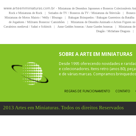
www.arteemminiaturas.com.br -
Miniaturas de Desenhos Japoneses e Bonecos Colecionáveis A
Rock e Miniaturas de Rock
|
Seriados de TV / Bonecos da TV / Miniaturas da Televisão
|
Boneco 
Miniaturas de Motos Maisto / Welly / Bburago
|
Bakugan Brinquedos / Bakugan Guerreiros da Batalha
de Jogadores / Militares Bonecos/ Caminhões
|
Miniaturas de Desenho Animado e Action Figures no 
Cavaleiros medieval / Safari e Schleich
|
Anne Geddes bonecas / Anne Guedes bonecas
|
Miniaturas de 
Dragão / Mcfarlane Dragons
|
SOBRE A ARTE EM MINIATURAS
Desde 1995 oferecendo novidades e rarida
e colecionadores. Itens retro (anos 80), pe
e de várias marcas. Compramos brinquedos 
REGRAS DE FUNCIONAMENTO
CONTATO
2013 Artes em Miniaturas. Todos os direitos Reservados