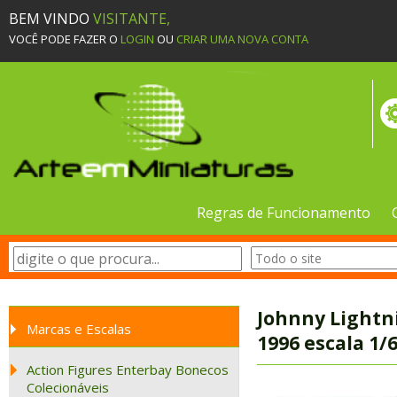
BEM VINDO
VISITANTE,
VOCÊ PODE FAZER O
LOGIN
OU
CRIAR UMA NOVA CONTA
Regras de Funcionamento
Johnny Lightni
Marcas e Escalas
1996 escala 1/
Action Figures Enterbay Bonecos
Colecionáveis