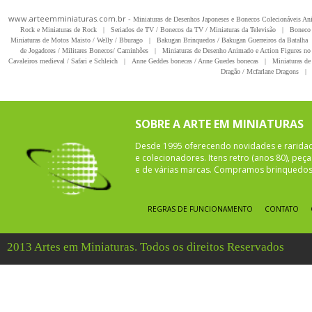
www.arteemminiaturas.com.br -
Miniaturas de Desenhos Japoneses e Bonecos Colecionáveis A
Rock e Miniaturas de Rock
|
Seriados de TV / Bonecos da TV / Miniaturas da Televisão
|
Boneco 
Miniaturas de Motos Maisto / Welly / Bburago
|
Bakugan Brinquedos / Bakugan Guerreiros da Batalha
de Jogadores / Militares Bonecos/ Caminhões
|
Miniaturas de Desenho Animado e Action Figures no 
Cavaleiros medieval / Safari e Schleich
|
Anne Geddes bonecas / Anne Guedes bonecas
|
Miniaturas de 
Dragão / Mcfarlane Dragons
|
SOBRE A ARTE EM MINIATURAS
Desde 1995 oferecendo novidades e rarida
e colecionadores. Itens retro (anos 80), pe
e de várias marcas. Compramos brinquedos 
REGRAS DE FUNCIONAMENTO
CONTATO
2013 Artes em Miniaturas. Todos os direitos Reservados