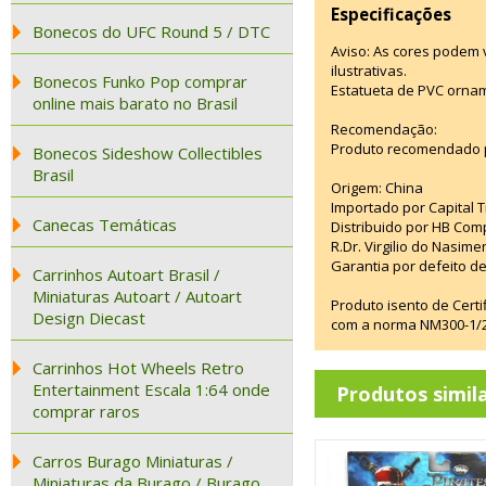
Especificações
Bonecos do UFC Round 5 / DTC
Aviso: As cores podem
ilustrativas.
Bonecos Funko Pop comprar
Estatueta de PVC ornam
online mais barato no Brasil
Recomendação:
Produto recomendado p
Bonecos Sideshow Collectibles
Brasil
Origem: China
Importado por Capital T
Canecas Temáticas
Distribuido por HB Com
R.Dr. Virgilio do Nasim
Garantia por defeito de
Carrinhos Autoart Brasil /
Miniaturas Autoart / Autoart
Produto isento de Cert
Design Diecast
com a norma NM300-1/20
Carrinhos Hot Wheels Retro
Entertainment Escala 1:64 onde
Produtos simil
comprar raros
Carros Burago Miniaturas /
Miniaturas da Burago / Burago