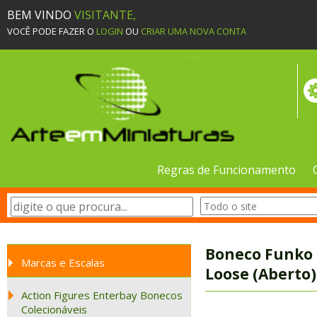
BEM VINDO
VISITANTE,
VOCÊ PODE FAZER O
LOGIN
OU
CRIAR UMA NOVA CONTA
Regras de Funcionamento
Boneco Funko P
Marcas e Escalas
Loose (Aberto
Action Figures Enterbay Bonecos
Colecionáveis