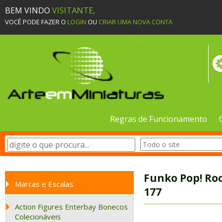
BEM VINDO
VISITANTE,
VOCÊ PODE FAZER O
LOGIN
OU
CRIAR UMA NOVA CONTA
Regras de Funcionamento
Funko Pop! Roc
Marcas e Escalas
177
Action Figures Enterbay Bonecos
Colecionáveis