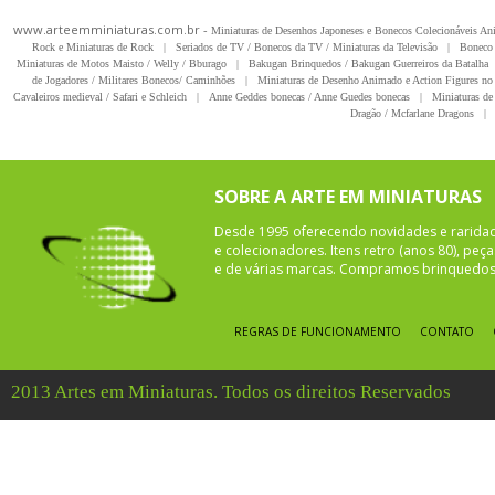
www.arteemminiaturas.com.br -
Miniaturas de Desenhos Japoneses e Bonecos Colecionáveis A
Rock e Miniaturas de Rock
|
Seriados de TV / Bonecos da TV / Miniaturas da Televisão
|
Boneco 
Miniaturas de Motos Maisto / Welly / Bburago
|
Bakugan Brinquedos / Bakugan Guerreiros da Batalha
de Jogadores / Militares Bonecos/ Caminhões
|
Miniaturas de Desenho Animado e Action Figures no 
Cavaleiros medieval / Safari e Schleich
|
Anne Geddes bonecas / Anne Guedes bonecas
|
Miniaturas de 
Dragão / Mcfarlane Dragons
|
SOBRE A ARTE EM MINIATURAS
Desde 1995 oferecendo novidades e rarida
e colecionadores. Itens retro (anos 80), pe
e de várias marcas. Compramos brinquedos 
REGRAS DE FUNCIONAMENTO
CONTATO
2013 Artes em Miniaturas. Todos os direitos Reservados