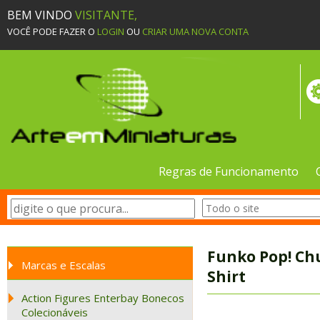
BEM VINDO
VISITANTE,
VOCÊ PODE FAZER O
LOGIN
OU
CRIAR UMA NOVA CONTA
Regras de Funcionamento
Funko Pop! Chu
Marcas e Escalas
Shirt
Action Figures Enterbay Bonecos
Colecionáveis