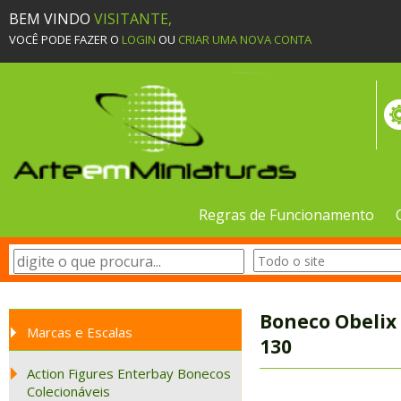
BEM VINDO
VISITANTE,
VOCÊ PODE FAZER O
LOGIN
OU
CRIAR UMA NOVA CONTA
Regras de Funcionamento
Boneco Obelix 
Marcas e Escalas
130
Action Figures Enterbay Bonecos
Colecionáveis