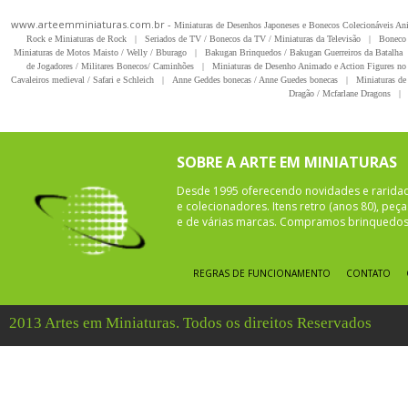
www.arteemminiaturas.com.br -
Miniaturas de Desenhos Japoneses e Bonecos Colecionáveis A
Rock e Miniaturas de Rock
|
Seriados de TV / Bonecos da TV / Miniaturas da Televisão
|
Boneco 
Miniaturas de Motos Maisto / Welly / Bburago
|
Bakugan Brinquedos / Bakugan Guerreiros da Batalha
de Jogadores / Militares Bonecos/ Caminhões
|
Miniaturas de Desenho Animado e Action Figures no 
Cavaleiros medieval / Safari e Schleich
|
Anne Geddes bonecas / Anne Guedes bonecas
|
Miniaturas de 
Dragão / Mcfarlane Dragons
|
SOBRE A ARTE EM MINIATURAS
Desde 1995 oferecendo novidades e rarida
e colecionadores. Itens retro (anos 80), pe
e de várias marcas. Compramos brinquedos 
REGRAS DE FUNCIONAMENTO
CONTATO
2013 Artes em Miniaturas. Todos os direitos Reservados