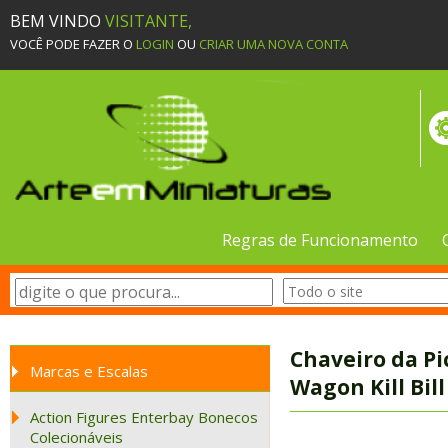
BEM VINDO
VISITANTE,
VOCÊ PODE FAZER O
LOGIN
OU
CRIAR UMA NOVA CONTA
Regras de Funcionamento
Chaveiro da P
Marcas e Escalas
Wagon Kill Bill
Action Figures Enterbay Bonecos
Colecionáveis