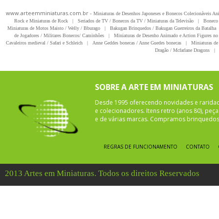
www.arteemminiaturas.com.br -
Miniaturas de Desenhos Japoneses e Bonecos Colecionáveis A
Rock e Miniaturas de Rock
|
Seriados de TV / Bonecos da TV / Miniaturas da Televisão
|
Boneco 
Miniaturas de Motos Maisto / Welly / Bburago
|
Bakugan Brinquedos / Bakugan Guerreiros da Batalha
de Jogadores / Militares Bonecos/ Caminhões
|
Miniaturas de Desenho Animado e Action Figures no 
Cavaleiros medieval / Safari e Schleich
|
Anne Geddes bonecas / Anne Guedes bonecas
|
Miniaturas de 
Dragão / Mcfarlane Dragons
|
SOBRE A ARTE EM MINIATURAS
Desde 1995 oferecendo novidades e rarida
e colecionadores. Itens retro (anos 80), pe
e de várias marcas. Compramos brinquedos 
REGRAS DE FUNCIONAMENTO
CONTATO
2013 Artes em Miniaturas. Todos os direitos Reservados