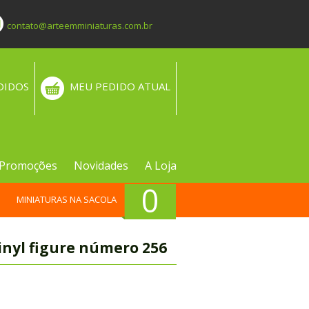
contato@arteemminiaturas.com.br
DIDOS
MEU PEDIDO ATUAL
Promoções
Novidades
A Loja
0
MINIATURAS NA SACOLA
inyl figure número 256