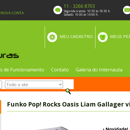
11 - 3266 8703
Segunda à sexta: 10:30 às 18:30 h.
A NOVA CONTA
Sábado: 10:00 às 14:00 h.
MEU CADASTRO
MEUS PE
s de Funcionamento
Contato
Galeria do Internauta
Funko Pop! Rocks Oasis Liam Gallager v
› Novidade!