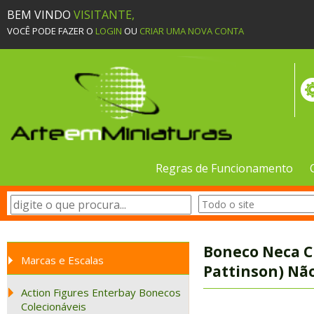
BEM VINDO
VISITANTE,
VOCÊ PODE FAZER O
LOGIN
OU
CRIAR UMA NOVA CONTA
Regras de Funcionamento
Boneco Neca C
Marcas e Escalas
Pattinson) Não
Action Figures Enterbay Bonecos
Colecionáveis