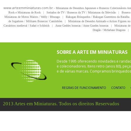
www.arteemminiaturas.com.br -
Miniaturas de Desenhos Japoneses e Bonecos Colecionáveis A
Rock e Miniaturas de Rock
|
Seriados de TV / Bonecos da TV / Miniaturas da Televisão
|
Boneco 
Miniaturas de Motos Maisto / Welly / Bburago
|
Bakugan Brinquedos / Bakugan Guerreiros da Batalha
de Jogadores / Militares Bonecos/ Caminhões
|
Miniaturas de Desenho Animado e Action Figures no 
Cavaleiros medieval / Safari e Schleich
|
Anne Geddes bonecas / Anne Guedes bonecas
|
Miniaturas de 
Dragão / Mcfarlane Dragons
|
SOBRE A ARTE EM MINIATURAS
Desde 1995 oferecendo novidades e rarida
e colecionadores. Itens retro (anos 80), pe
e de várias marcas. Compramos brinquedos 
REGRAS DE FUNCIONAMENTO
CONTATO
2013 Artes em Miniaturas. Todos os direitos Reservados