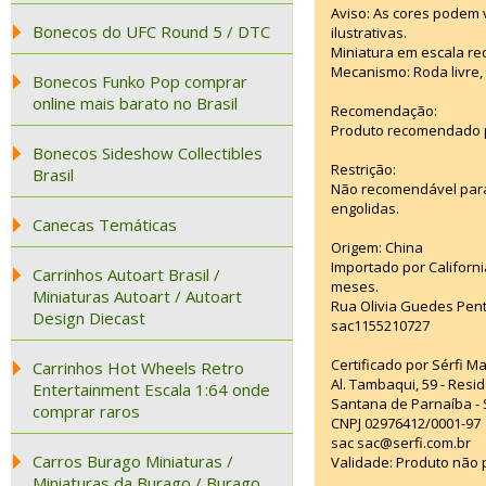
Aviso: As cores podem
Bonecos do UFC Round 5 / DTC
ilustrativas.
Miniatura em escala red
Mecanismo: Roda livre, 
Bonecos Funko Pop comprar
online mais barato no Brasil
Recomendação:
Produto recomendado p
Bonecos Sideshow Collectibles
Restrição:
Brasil
Não recomendável para
engolidas.
Canecas Temáticas
Origem: China
Importado por Californi
Carrinhos Autoart Brasil /
meses.
Miniaturas Autoart / Autoart
Rua Olivia Guedes Pent
Design Diecast
sac1155210727
Certificado por Sérfi M
Carrinhos Hot Wheels Retro
Al. Tambaqui, 59 - Resid
Entertainment Escala 1:64 onde
Santana de Parnaíba - 
comprar raros
CNPJ 02976412/0001-97
sac sac@serfi.com.br
Carros Burago Miniaturas /
Validade: Produto não p
Miniaturas da Burago / Burago