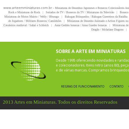
www.arteemminiaturas.com.br -
Miniaturas de Desenhos Japoneses e Bonecos Colecionáveis A
Rock e Miniaturas de Rock
|
Seriados de TV / Bonecos da TV / Miniaturas da Televisão
|
Boneco 
Miniaturas de Motos Maisto / Welly / Bburago
|
Bakugan Brinquedos / Bakugan Guerreiros da Batalha
de Jogadores / Militares Bonecos/ Caminhões
|
Miniaturas de Desenho Animado e Action Figures no 
Cavaleiros medieval / Safari e Schleich
|
Anne Geddes bonecas / Anne Guedes bonecas
|
Miniaturas de 
Dragão / Mcfarlane Dragons
|
SOBRE A ARTE EM MINIATURAS
Desde 1995 oferecendo novidades e rarida
e colecionadores. Itens retro (anos 80), pe
e de várias marcas. Compramos brinquedos 
REGRAS DE FUNCIONAMENTO
CONTATO
2013 Artes em Miniaturas. Todos os direitos Reservados