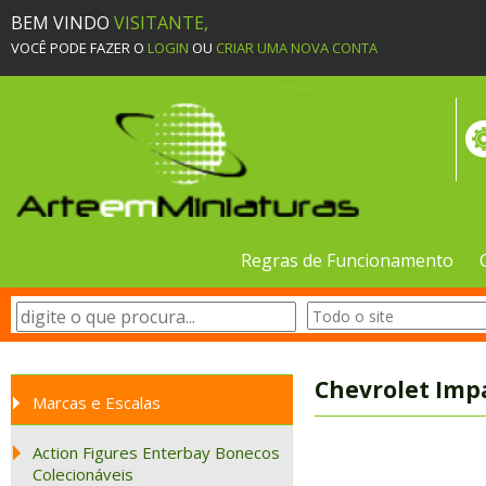
BEM VINDO
VISITANTE,
VOCÊ PODE FAZER O
LOGIN
OU
CRIAR UMA NOVA CONTA
Regras de Funcionamento
Chevrolet Impa
Marcas e Escalas
Action Figures Enterbay Bonecos
Colecionáveis