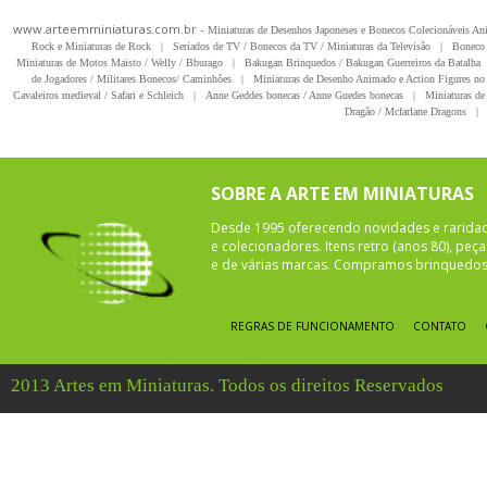
www.arteemminiaturas.com.br -
Miniaturas de Desenhos Japoneses e Bonecos Colecionáveis A
Rock e Miniaturas de Rock
|
Seriados de TV / Bonecos da TV / Miniaturas da Televisão
|
Boneco 
Miniaturas de Motos Maisto / Welly / Bburago
|
Bakugan Brinquedos / Bakugan Guerreiros da Batalha
de Jogadores / Militares Bonecos/ Caminhões
|
Miniaturas de Desenho Animado e Action Figures no 
Cavaleiros medieval / Safari e Schleich
|
Anne Geddes bonecas / Anne Guedes bonecas
|
Miniaturas de 
Dragão / Mcfarlane Dragons
|
SOBRE A ARTE EM MINIATURAS
Desde 1995 oferecendo novidades e rarida
e colecionadores. Itens retro (anos 80), pe
e de várias marcas. Compramos brinquedos 
REGRAS DE FUNCIONAMENTO
CONTATO
2013 Artes em Miniaturas. Todos os direitos Reservados