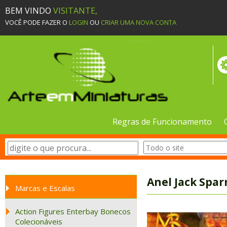
BEM VINDO
VISITANTE,
VOCÊ PODE FAZER O
LOGIN
OU
CRIAR UMA NOVA CONTA
Regras de Funcionamento
Anel Jack Spa
Marcas e Escalas
Action Figures Enterbay Bonecos
Colecionáveis