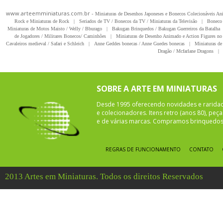
www.arteemminiaturas.com.br -
Miniaturas de Desenhos Japoneses e Bonecos Colecionáveis A
Rock e Miniaturas de Rock
|
Seriados de TV / Bonecos da TV / Miniaturas da Televisão
|
Boneco 
Miniaturas de Motos Maisto / Welly / Bburago
|
Bakugan Brinquedos / Bakugan Guerreiros da Batalha
de Jogadores / Militares Bonecos/ Caminhões
|
Miniaturas de Desenho Animado e Action Figures no 
Cavaleiros medieval / Safari e Schleich
|
Anne Geddes bonecas / Anne Guedes bonecas
|
Miniaturas de 
Dragão / Mcfarlane Dragons
|
SOBRE A ARTE EM MINIATURAS
Desde 1995 oferecendo novidades e rarida
e colecionadores. Itens retro (anos 80), pe
e de várias marcas. Compramos brinquedos 
REGRAS DE FUNCIONAMENTO
CONTATO
2013 Artes em Miniaturas. Todos os direitos Reservados