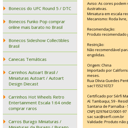
Aviso: As cores podem
Bonecos do UFC Round 5 / DTC
ilustrativas.
Miniatura em escala red
Mecanismo: Roda livre, 
Bonecos Funko Pop comprar
online mais barato no Brasil
Recomendação:
Produto recomendado p
Bonecos Sideshow Collectibles
Restrição:
Brasil
Não recomendável para
engolidas.
Canecas Temáticas
Origem: China
Importado por Californi
Carrinhos Autoart Brasil /
meses.
Miniaturas Autoart / Autoart
Rua Olivia Guedes Pent
Design Diecast
sac1155210727
Certificado por Sérfi M
Carrinhos Hot Wheels Retro
Al. Tambaqui, 59 - Resid
Entertainment Escala 1:64 onde
Santana de Parnaíba - 
comprar raros
CNPJ 02976412/0001-97
sac sac@serfi.com.br
Carros Burago Miniaturas /
Validade: Produto não p
Miniaturas da Burago / Burago