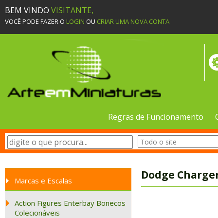
BEM VINDO
VISITANTE,
VOCÊ PODE FAZER O
LOGIN
OU
CRIAR UMA NOVA CONTA
Regras de Funcionamento
Dodge Charger
Marcas e Escalas
Action Figures Enterbay Bonecos
Colecionáveis