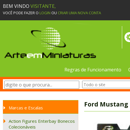
BEM VINDO
VISITANTE,
VOCÊ PODE FAZER O
LOGIN
OU
CRIAR UMA NOVA CONTA
Regras de Funcionamento
Ford Mustang 
Marcas e Escalas
Action Figures Enterbay Bonecos
Colecionáveis