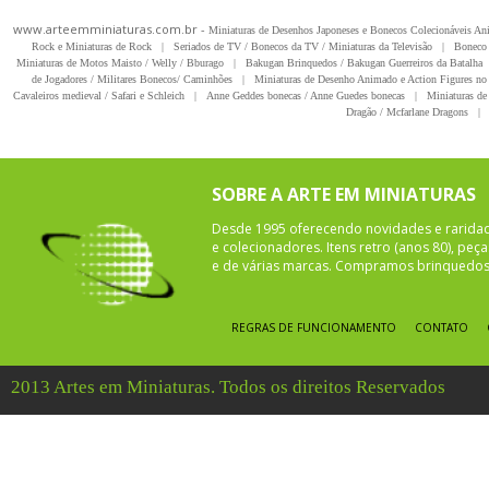
www.arteemminiaturas.com.br -
Miniaturas de Desenhos Japoneses e Bonecos Colecionáveis A
Rock e Miniaturas de Rock
|
Seriados de TV / Bonecos da TV / Miniaturas da Televisão
|
Boneco 
Miniaturas de Motos Maisto / Welly / Bburago
|
Bakugan Brinquedos / Bakugan Guerreiros da Batalha
de Jogadores / Militares Bonecos/ Caminhões
|
Miniaturas de Desenho Animado e Action Figures no 
Cavaleiros medieval / Safari e Schleich
|
Anne Geddes bonecas / Anne Guedes bonecas
|
Miniaturas de 
Dragão / Mcfarlane Dragons
|
SOBRE A ARTE EM MINIATURAS
Desde 1995 oferecendo novidades e rarida
e colecionadores. Itens retro (anos 80), pe
e de várias marcas. Compramos brinquedos 
REGRAS DE FUNCIONAMENTO
CONTATO
2013 Artes em Miniaturas. Todos os direitos Reservados