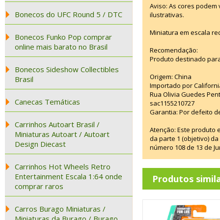
Aviso: As cores podem
Bonecos do UFC Round 5 / DTC
ilustrativas.
Miniatura em escala re
Bonecos Funko Pop comprar
online mais barato no Brasil
Recomendação:
Produto destinado para
Bonecos Sideshow Collectibles
Origem: China
Brasil
Importado por Californi
Rua Olivia Guedes Pent
Canecas Temáticas
sac1155210727
Garantia: Por defeito d
Carrinhos Autoart Brasil /
Atenção: Este produto 
Miniaturas Autoart / Autoart
da parte 1 (objetivo) 
Design Diecast
número 108 de 13 de Ju
Carrinhos Hot Wheels Retro
Entertainment Escala 1:64 onde
Produtos simil
comprar raros
Carros Burago Miniaturas /
Miniaturas da Burago / Burago