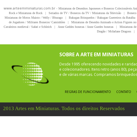
www.arteemminiaturas.com.br -
Miniaturas de Desenhos Japoneses e Bonecos Colecionáveis A
Rock e Miniaturas de Rock
|
Seriados de TV / Bonecos da TV / Miniaturas da Televisão
|
Boneco 
Miniaturas de Motos Maisto / Welly / Bburago
|
Bakugan Brinquedos / Bakugan Guerreiros da Batalha
de Jogadores / Militares Bonecos/ Caminhões
|
Miniaturas de Desenho Animado e Action Figures no 
Cavaleiros medieval / Safari e Schleich
|
Anne Geddes bonecas / Anne Guedes bonecas
|
Miniaturas de 
Dragão / Mcfarlane Dragons
|
SOBRE A ARTE EM MINIATURAS
Desde 1995 oferecendo novidades e rarida
e colecionadores. Itens retro (anos 80), pe
e de várias marcas. Compramos brinquedos 
REGRAS DE FUNCIONAMENTO
CONTATO
2013 Artes em Miniaturas. Todos os direitos Reservados