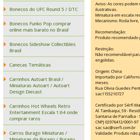
Aviso: As cores podem
Bonecos do UFC Round 5 / DTC
ilustrativas.
Miniatura em escala red
Mecanismo: Roda livre, 
Bonecos Funko Pop comprar
online mais barato no Brasil
Recomendação:
Produto recomendado p
Bonecos Sideshow Collectibles
Restrição:
Brasil
Não recomendável para
engolidas.
Canecas Temáticas
Origem: China
Importado por Californi
Carrinhos Autoart Brasil /
meses.
Miniaturas Autoart / Autoart
Rua Olivia Guedes Pent
Design Diecast
sac1155210727
Certificado por Sérfi M
Carrinhos Hot Wheels Retro
Al. Tambaqui, 59 - Resid
Entertainment Escala 1:64 onde
Santana de Parnaíba - 
comprar raros
CNPJ 02976412/0001-97
sac sac@serfi.com.br
Carros Burago Miniaturas /
Validade: Produto não p
Miniaturas da Burago / Burago