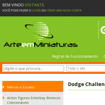
BEM VINDO
VISITANTE,
VOCÊ PODE FAZER O
LOGIN
OU
CRIAR UMA NOVA CONTA
Regras de Funcionamento
Dodge Challen
Marcas e Escalas
Action Figures Enterbay Bonecos
Colecionáveis