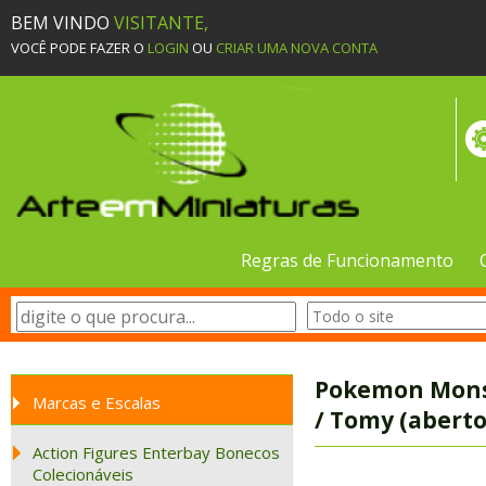
BEM VINDO
VISITANTE,
VOCÊ PODE FAZER O
LOGIN
OU
CRIAR UMA NOVA CONTA
Regras de Funcionamento
Pokemon Monst
Marcas e Escalas
/ Tomy (aberto
Action Figures Enterbay Bonecos
Colecionáveis