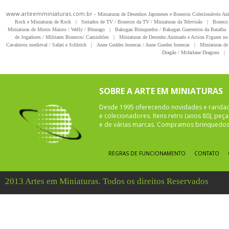
www.arteemminiaturas.com.br -
Miniaturas de Desenhos Japoneses e Bonecos Colecionáveis A
Rock e Miniaturas de Rock
|
Seriados de TV / Bonecos da TV / Miniaturas da Televisão
|
Boneco 
Miniaturas de Motos Maisto / Welly / Bburago
|
Bakugan Brinquedos / Bakugan Guerreiros da Batalha
de Jogadores / Militares Bonecos/ Caminhões
|
Miniaturas de Desenho Animado e Action Figures no 
Cavaleiros medieval / Safari e Schleich
|
Anne Geddes bonecas / Anne Guedes bonecas
|
Miniaturas de 
Dragão / Mcfarlane Dragons
|
SOBRE A ARTE EM MINIATURAS
Desde 1995 oferecendo novidades e rarida
e colecionadores. Itens retro (anos 80), pe
e de várias marcas. Compramos brinquedos 
REGRAS DE FUNCIONAMENTO
CONTATO
2013 Artes em Miniaturas. Todos os direitos Reservados