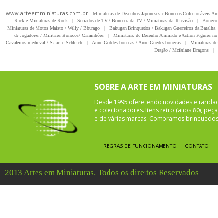
www.arteemminiaturas.com.br -
Miniaturas de Desenhos Japoneses e Bonecos Colecionáveis A
Rock e Miniaturas de Rock
|
Seriados de TV / Bonecos da TV / Miniaturas da Televisão
|
Boneco 
Miniaturas de Motos Maisto / Welly / Bburago
|
Bakugan Brinquedos / Bakugan Guerreiros da Batalha
de Jogadores / Militares Bonecos/ Caminhões
|
Miniaturas de Desenho Animado e Action Figures no 
Cavaleiros medieval / Safari e Schleich
|
Anne Geddes bonecas / Anne Guedes bonecas
|
Miniaturas de 
Dragão / Mcfarlane Dragons
|
SOBRE A ARTE EM MINIATURAS
Desde 1995 oferecendo novidades e rarida
e colecionadores. Itens retro (anos 80), pe
e de várias marcas. Compramos brinquedos 
REGRAS DE FUNCIONAMENTO
CONTATO
2013 Artes em Miniaturas. Todos os direitos Reservados