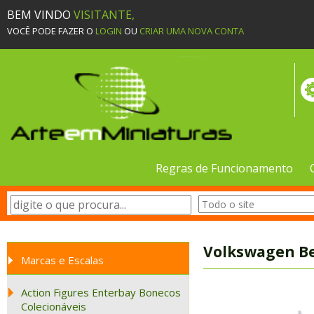
BEM VINDO
VISITANTE,
VOCÊ PODE FAZER O
LOGIN
OU
CRIAR UMA NOVA CONTA
Regras de Funcionamento
Volkswagen Be
Marcas e Escalas
Action Figures Enterbay Bonecos
Colecionáveis