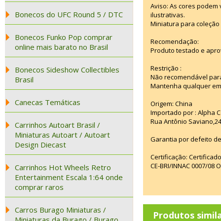
Aviso: As cores podem
Bonecos do UFC Round 5 / DTC
ilustrativas.
Miniatura para coleção 
Bonecos Funko Pop comprar
Recomendação:
online mais barato no Brasil
Produto testado e apro
Restrição :
Bonecos Sideshow Collectibles
Não recomendável para
Brasil
Mantenha qualquer emba
Canecas Temáticas
Origem: China
Importado por : Alpha C
Rua Antônio Saviano,24
Carrinhos Autoart Brasil /
Miniaturas Autoart / Autoart
Garantia por defeito de
Design Diecast
Certificação: Certifica
CE-BRI/INNAC 0007/08 
Carrinhos Hot Wheels Retro
Entertainment Escala 1:64 onde
comprar raros
Carros Burago Miniaturas /
Produtos simil
Miniaturas da Burago / Burago