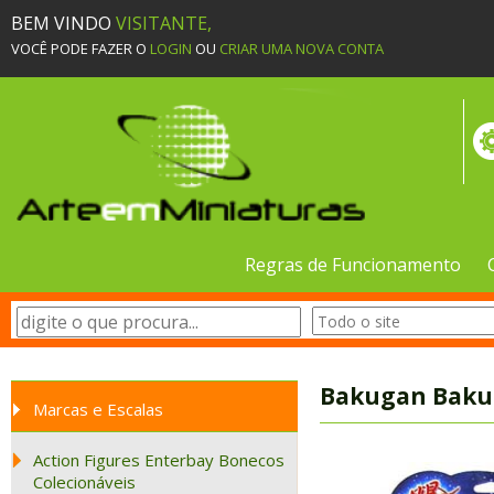
BEM VINDO
VISITANTE,
VOCÊ PODE FAZER O
LOGIN
OU
CRIAR UMA NOVA CONTA
Regras de Funcionamento
Bakugan Bakucr
Marcas e Escalas
Action Figures Enterbay Bonecos
Colecionáveis