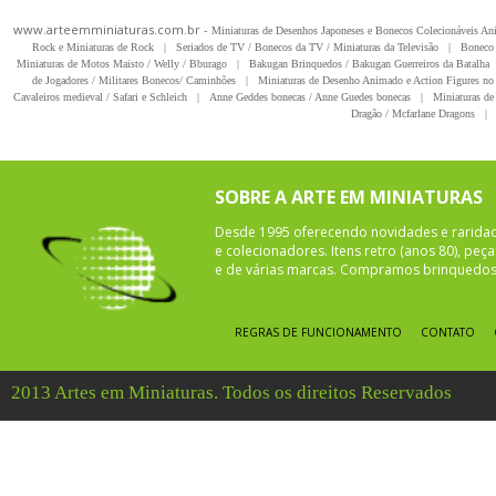
www.arteemminiaturas.com.br -
Miniaturas de Desenhos Japoneses e Bonecos Colecionáveis A
Rock e Miniaturas de Rock
|
Seriados de TV / Bonecos da TV / Miniaturas da Televisão
|
Boneco 
Miniaturas de Motos Maisto / Welly / Bburago
|
Bakugan Brinquedos / Bakugan Guerreiros da Batalha
de Jogadores / Militares Bonecos/ Caminhões
|
Miniaturas de Desenho Animado e Action Figures no 
Cavaleiros medieval / Safari e Schleich
|
Anne Geddes bonecas / Anne Guedes bonecas
|
Miniaturas de 
Dragão / Mcfarlane Dragons
|
SOBRE A ARTE EM MINIATURAS
Desde 1995 oferecendo novidades e rarida
e colecionadores. Itens retro (anos 80), pe
e de várias marcas. Compramos brinquedos 
REGRAS DE FUNCIONAMENTO
CONTATO
2013 Artes em Miniaturas. Todos os direitos Reservados