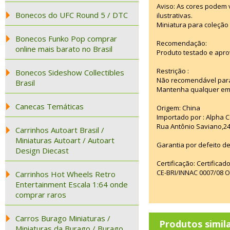
Aviso: As cores podem
Bonecos do UFC Round 5 / DTC
ilustrativas.
Miniatura para coleção 
Bonecos Funko Pop comprar
Recomendação:
online mais barato no Brasil
Produto testado e apro
Restrição :
Bonecos Sideshow Collectibles
Não recomendável para
Brasil
Mantenha qualquer emba
Canecas Temáticas
Origem: China
Importado por : Alpha C
Rua Antônio Saviano,24
Carrinhos Autoart Brasil /
Miniaturas Autoart / Autoart
Garantia por defeito de
Design Diecast
Certificação: Certifica
CE-BRI/INNAC 0007/08 
Carrinhos Hot Wheels Retro
Entertainment Escala 1:64 onde
comprar raros
Carros Burago Miniaturas /
Produtos simil
Miniaturas da Burago / Burago