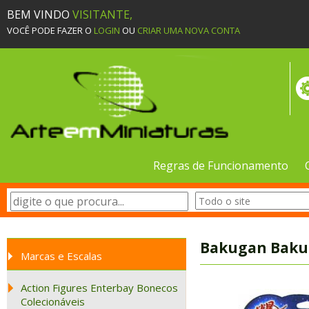
BEM VINDO
VISITANTE,
VOCÊ PODE FAZER O
LOGIN
OU
CRIAR UMA NOVA CONTA
Regras de Funcionamento
Bakugan Bakucr
Marcas e Escalas
Action Figures Enterbay Bonecos
Colecionáveis