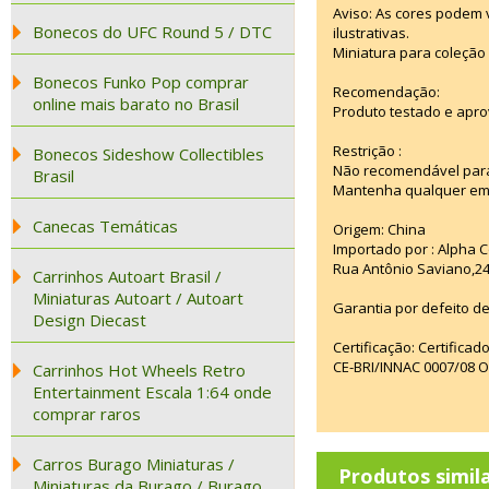
Aviso: As cores podem
Bonecos do UFC Round 5 / DTC
ilustrativas.
Miniatura para coleção 
Bonecos Funko Pop comprar
Recomendação:
online mais barato no Brasil
Produto testado e apro
Restrição :
Bonecos Sideshow Collectibles
Não recomendável para
Brasil
Mantenha qualquer emba
Canecas Temáticas
Origem: China
Importado por : Alpha C
Rua Antônio Saviano,24
Carrinhos Autoart Brasil /
Miniaturas Autoart / Autoart
Garantia por defeito de
Design Diecast
Certificação: Certifica
CE-BRI/INNAC 0007/08 
Carrinhos Hot Wheels Retro
Entertainment Escala 1:64 onde
comprar raros
Carros Burago Miniaturas /
Produtos simil
Miniaturas da Burago / Burago