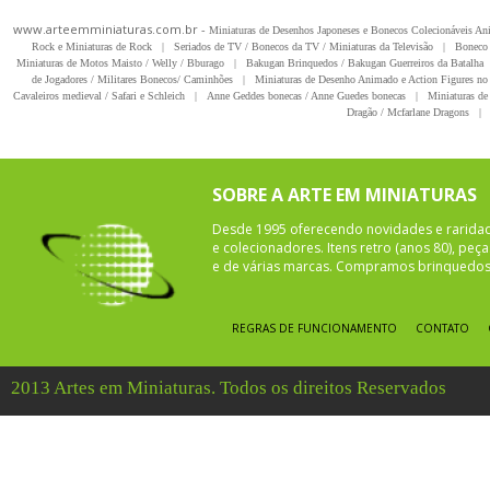
www.arteemminiaturas.com.br -
Miniaturas de Desenhos Japoneses e Bonecos Colecionáveis A
Rock e Miniaturas de Rock
|
Seriados de TV / Bonecos da TV / Miniaturas da Televisão
|
Boneco 
Miniaturas de Motos Maisto / Welly / Bburago
|
Bakugan Brinquedos / Bakugan Guerreiros da Batalha
de Jogadores / Militares Bonecos/ Caminhões
|
Miniaturas de Desenho Animado e Action Figures no 
Cavaleiros medieval / Safari e Schleich
|
Anne Geddes bonecas / Anne Guedes bonecas
|
Miniaturas de 
Dragão / Mcfarlane Dragons
|
SOBRE A ARTE EM MINIATURAS
Desde 1995 oferecendo novidades e rarida
e colecionadores. Itens retro (anos 80), pe
e de várias marcas. Compramos brinquedos 
REGRAS DE FUNCIONAMENTO
CONTATO
2013 Artes em Miniaturas. Todos os direitos Reservados