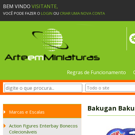
BEM VINDO
VISITANTE,
VOCÊ PODE FAZER O
LOGIN
OU
CRIAR UMA NOVA CONTA
Regras de Funcionamento
Bakugan Bakucry
Marcas e Escalas
Action Figures Enterbay Bonecos
Colecionáveis