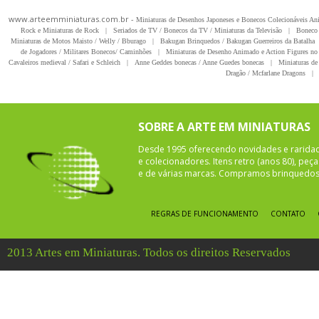
www.arteemminiaturas.com.br -
Miniaturas de Desenhos Japoneses e Bonecos Colecionáveis A
Rock e Miniaturas de Rock
|
Seriados de TV / Bonecos da TV / Miniaturas da Televisão
|
Boneco 
Miniaturas de Motos Maisto / Welly / Bburago
|
Bakugan Brinquedos / Bakugan Guerreiros da Batalha
de Jogadores / Militares Bonecos/ Caminhões
|
Miniaturas de Desenho Animado e Action Figures no 
Cavaleiros medieval / Safari e Schleich
|
Anne Geddes bonecas / Anne Guedes bonecas
|
Miniaturas de 
Dragão / Mcfarlane Dragons
|
SOBRE A ARTE EM MINIATURAS
Desde 1995 oferecendo novidades e rarida
e colecionadores. Itens retro (anos 80), pe
e de várias marcas. Compramos brinquedos 
REGRAS DE FUNCIONAMENTO
CONTATO
2013 Artes em Miniaturas. Todos os direitos Reservados