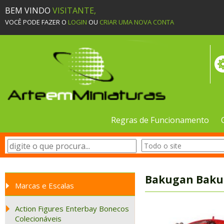
BEM VINDO
VISITANTE,
VOCÊ PODE FAZER O
LOGIN
OU
CRIAR UMA NOVA CONTA
Regras de Funcionamento
Bakugan BakuB
Marcas e Escalas
Action Figures Enterbay Bonecos
Colecionáveis