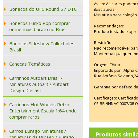
Aviso: As cores podem
Bonecos do UFC Round 5 / DTC
ilustrativas.
Miniatura para coleção 
Bonecos Funko Pop comprar
Recomendação:
online mais barato no Brasil
Produto testado e apro
Restrição :
Bonecos Sideshow Collectibles
Não recomendável para
Brasil
Mantenha qualquer emba
Canecas Temáticas
Origem: China
Importado por : Alpha C
Rua Antônio Saviano,24
Carrinhos Autoart Brasil /
Miniaturas Autoart / Autoart
Garantia por defeito de
Design Diecast
Certificação: Certifica
CE-BRI/INNAC 0007/08 
Carrinhos Hot Wheels Retro
Entertainment Escala 1:64 onde
comprar raros
Carros Burago Miniaturas /
Produtos simil
Miniaturas da Burago / Burago