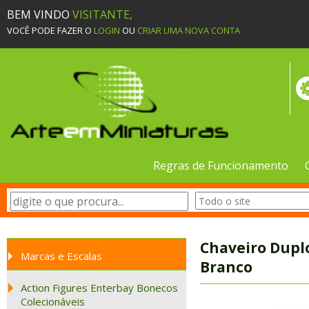
BEM VINDO
VISITANTE,
VOCÊ PODE FAZER O
LOGIN
OU
CRIAR UMA NOVA CONTA
Regras de Funcionamento
Chaveiro Duplo
Marcas e Escalas
Branco
Action Figures Enterbay Bonecos
Colecionáveis