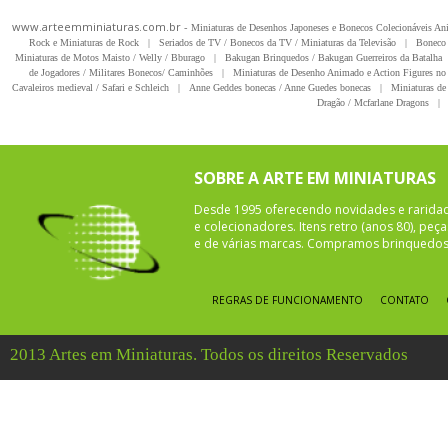
www.arteemminiaturas.com.br -
Miniaturas de Desenhos Japoneses e Bonecos Colecionáveis A
Rock e Miniaturas de Rock
|
Seriados de TV / Bonecos da TV / Miniaturas da Televisão
|
Boneco 
Miniaturas de Motos Maisto / Welly / Bburago
|
Bakugan Brinquedos / Bakugan Guerreiros da Batalha
de Jogadores / Militares Bonecos/ Caminhões
|
Miniaturas de Desenho Animado e Action Figures no 
Cavaleiros medieval / Safari e Schleich
|
Anne Geddes bonecas / Anne Guedes bonecas
|
Miniaturas de 
Dragão / Mcfarlane Dragons
|
SOBRE A ARTE EM MINIATURAS
Desde 1995 oferecendo novidades e rarida
e colecionadores. Itens retro (anos 80), pe
e de várias marcas. Compramos brinquedos 
REGRAS DE FUNCIONAMENTO
CONTATO
2013 Artes em Miniaturas. Todos os direitos Reservados