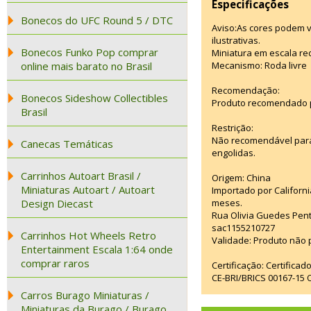
Especificações
Bonecos do UFC Round 5 / DTC
Aviso:As cores podem 
ilustrativas.
Bonecos Funko Pop comprar
Miniatura em escala red
online mais barato no Brasil
Mecanismo: Roda livre
Recomendação:
Bonecos Sideshow Collectibles
Produto recomendado p
Brasil
Restrição:
Não recomendável para
Canecas Temáticas
engolidas.
Carrinhos Autoart Brasil /
Origem: China
Miniaturas Autoart / Autoart
Importado por Californi
Design Diecast
meses.
Rua Olivia Guedes Pent
sac1155210727
Carrinhos Hot Wheels Retro
Validade: Produto não p
Entertainment Escala 1:64 onde
comprar raros
Certificação: Certifica
CE-BRI/BRICS 00167-15
Carros Burago Miniaturas /
Miniaturas da Burago / Burago