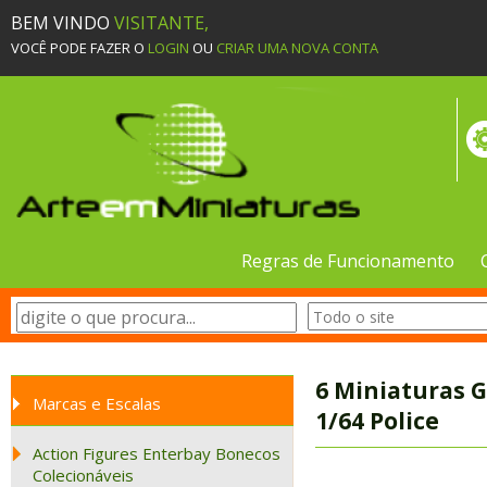
BEM VINDO
VISITANTE,
VOCÊ PODE FAZER O
LOGIN
OU
CRIAR UMA NOVA CONTA
Regras de Funcionamento
6 Miniaturas G
Marcas e Escalas
1/64 Police
Action Figures Enterbay Bonecos
Colecionáveis