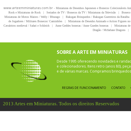
www.arteemminiaturas.com.br -
Miniaturas de Desenhos Japoneses e Bonecos Colecionáveis A
Rock e Miniaturas de Rock
|
Seriados de TV / Bonecos da TV / Miniaturas da Televisão
|
Boneco 
Miniaturas de Motos Maisto / Welly / Bburago
|
Bakugan Brinquedos / Bakugan Guerreiros da Batalha
de Jogadores / Militares Bonecos/ Caminhões
|
Miniaturas de Desenho Animado e Action Figures no 
Cavaleiros medieval / Safari e Schleich
|
Anne Geddes bonecas / Anne Guedes bonecas
|
Miniaturas de 
Dragão / Mcfarlane Dragons
|
SOBRE A ARTE EM MINIATURAS
Desde 1995 oferecendo novidades e rarida
e colecionadores. Itens retro (anos 80), pe
e de várias marcas. Compramos brinquedos 
REGRAS DE FUNCIONAMENTO
CONTATO
2013 Artes em Miniaturas. Todos os direitos Reservados