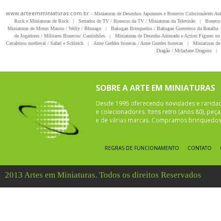
www.arteemminiaturas.com.br -
Miniaturas de Desenhos Japoneses e Bonecos Colecionáveis A
Rock e Miniaturas de Rock
|
Seriados de TV / Bonecos da TV / Miniaturas da Televisão
|
Boneco 
Miniaturas de Motos Maisto / Welly / Bburago
|
Bakugan Brinquedos / Bakugan Guerreiros da Batalha
de Jogadores / Militares Bonecos/ Caminhões
|
Miniaturas de Desenho Animado e Action Figures no 
Cavaleiros medieval / Safari e Schleich
|
Anne Geddes bonecas / Anne Guedes bonecas
|
Miniaturas de 
Dragão / Mcfarlane Dragons
|
SOBRE A ARTE EM MINIATURAS
Desde 1995 oferecendo novidades e rarida
e colecionadores. Itens retro (anos 80), pe
e de várias marcas. Compramos brinquedos 
REGRAS DE FUNCIONAMENTO
CONTATO
2013 Artes em Miniaturas. Todos os direitos Reservados