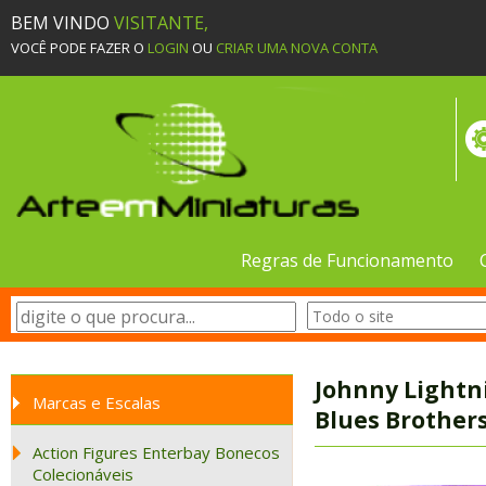
BEM VINDO
VISITANTE,
VOCÊ PODE FAZER O
LOGIN
OU
CRIAR UMA NOVA CONTA
Regras de Funcionamento
Johnny Lightni
Marcas e Escalas
Blues Brother
Action Figures Enterbay Bonecos
Colecionáveis