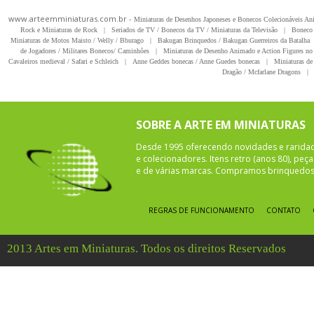
www.arteemminiaturas.com.br -
Miniaturas de Desenhos Japoneses e Bonecos Colecionáveis A
Rock e Miniaturas de Rock
|
Seriados de TV / Bonecos da TV / Miniaturas da Televisão
|
Boneco 
Miniaturas de Motos Maisto / Welly / Bburago
|
Bakugan Brinquedos / Bakugan Guerreiros da Batalha
de Jogadores / Militares Bonecos/ Caminhões
|
Miniaturas de Desenho Animado e Action Figures no 
Cavaleiros medieval / Safari e Schleich
|
Anne Geddes bonecas / Anne Guedes bonecas
|
Miniaturas de 
Dragão / Mcfarlane Dragons
|
SOBRE A ARTE EM MINIATURAS
Desde 1995 oferecendo novidades e rarida
e colecionadores. Itens retro (anos 80), pe
e de várias marcas. Compramos brinquedos 
REGRAS DE FUNCIONAMENTO
CONTATO
2013 Artes em Miniaturas. Todos os direitos Reservados