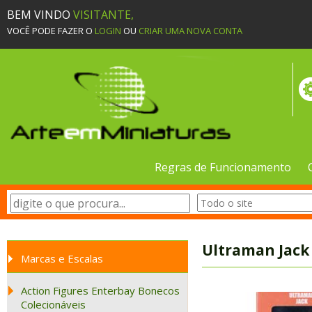
BEM VINDO
VISITANTE,
VOCÊ PODE FAZER O
LOGIN
OU
CRIAR UMA NOVA CONTA
Regras de Funcionamento
Ultraman Jack
Marcas e Escalas
Action Figures Enterbay Bonecos
Colecionáveis