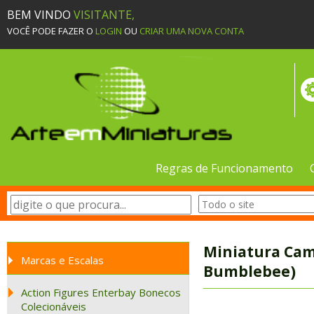
BEM VINDO
VISITANTE,
VOCÊ PODE FAZER O
LOGIN
OU
CRIAR UMA NOVA CONTA
Regras de Funcionamento
Miniatura Cama
Marcas e Escalas
Bumblebee)
Action Figures Enterbay Bonecos
Colecionáveis