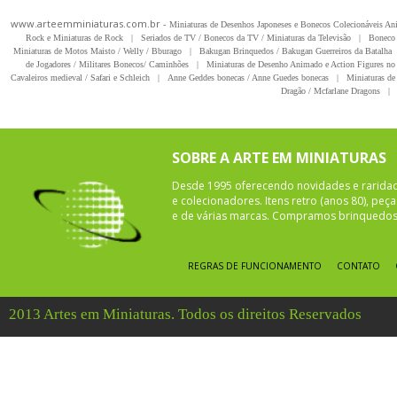
www.arteemminiaturas.com.br -
Miniaturas de Desenhos Japoneses e Bonecos Colecionáveis A
Rock e Miniaturas de Rock
|
Seriados de TV / Bonecos da TV / Miniaturas da Televisão
|
Boneco 
Miniaturas de Motos Maisto / Welly / Bburago
|
Bakugan Brinquedos / Bakugan Guerreiros da Batalha
de Jogadores / Militares Bonecos/ Caminhões
|
Miniaturas de Desenho Animado e Action Figures no 
Cavaleiros medieval / Safari e Schleich
|
Anne Geddes bonecas / Anne Guedes bonecas
|
Miniaturas de 
Dragão / Mcfarlane Dragons
|
SOBRE A ARTE EM MINIATURAS
Desde 1995 oferecendo novidades e rarida
e colecionadores. Itens retro (anos 80), pe
e de várias marcas. Compramos brinquedos 
REGRAS DE FUNCIONAMENTO
CONTATO
2013 Artes em Miniaturas. Todos os direitos Reservados