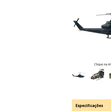
Clique na i
Especificações