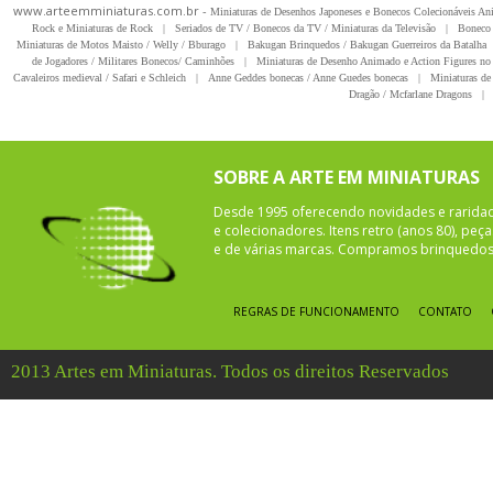
www.arteemminiaturas.com.br -
Miniaturas de Desenhos Japoneses e Bonecos Colecionáveis A
Rock e Miniaturas de Rock
|
Seriados de TV / Bonecos da TV / Miniaturas da Televisão
|
Boneco 
Miniaturas de Motos Maisto / Welly / Bburago
|
Bakugan Brinquedos / Bakugan Guerreiros da Batalha
de Jogadores / Militares Bonecos/ Caminhões
|
Miniaturas de Desenho Animado e Action Figures no 
Cavaleiros medieval / Safari e Schleich
|
Anne Geddes bonecas / Anne Guedes bonecas
|
Miniaturas de 
Dragão / Mcfarlane Dragons
|
SOBRE A ARTE EM MINIATURAS
Desde 1995 oferecendo novidades e rarida
e colecionadores. Itens retro (anos 80), pe
e de várias marcas. Compramos brinquedos 
REGRAS DE FUNCIONAMENTO
CONTATO
2013 Artes em Miniaturas. Todos os direitos Reservados