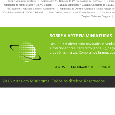
Rock e Miniaturas de Rock
|
Seriados de TV / Bonecos da TV / Miniaturas da Televisão
|
Boneco 
Miniaturas de Motos Maisto / Welly / Bburago
|
Bakugan Brinquedos / Bakugan Guerreiros da Batalha
de Jogadores / Militares Bonecos/ Caminhões
|
Miniaturas de Desenho Animado e Action Figures no 
Cavaleiros medieval / Safari e Schleich
|
Anne Geddes bonecas / Anne Guedes bonecas
|
Miniaturas de 
Dragão / Mcfarlane Dragons
|
SOBRE A ARTE EM MINIATURAS
Desde 1995 oferecendo novidades e rarida
e colecionadores. Itens retro (anos 80), pe
e de várias marcas. Compramos brinquedos 
REGRAS DE FUNCIONAMENTO
CONTATO
2013 Artes em Miniaturas. Todos os direitos Reservados