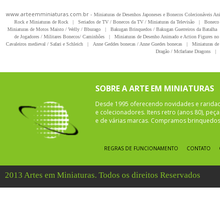
www.arteemminiaturas.com.br -
Miniaturas de Desenhos Japoneses e Bonecos Colecionáveis A
Rock e Miniaturas de Rock
|
Seriados de TV / Bonecos da TV / Miniaturas da Televisão
|
Boneco 
Miniaturas de Motos Maisto / Welly / Bburago
|
Bakugan Brinquedos / Bakugan Guerreiros da Batalha
de Jogadores / Militares Bonecos/ Caminhões
|
Miniaturas de Desenho Animado e Action Figures no 
Cavaleiros medieval / Safari e Schleich
|
Anne Geddes bonecas / Anne Guedes bonecas
|
Miniaturas de 
Dragão / Mcfarlane Dragons
|
SOBRE A ARTE EM MINIATURAS
Desde 1995 oferecendo novidades e rarida
e colecionadores. Itens retro (anos 80), pe
e de várias marcas. Compramos brinquedos 
REGRAS DE FUNCIONAMENTO
CONTATO
2013 Artes em Miniaturas. Todos os direitos Reservados