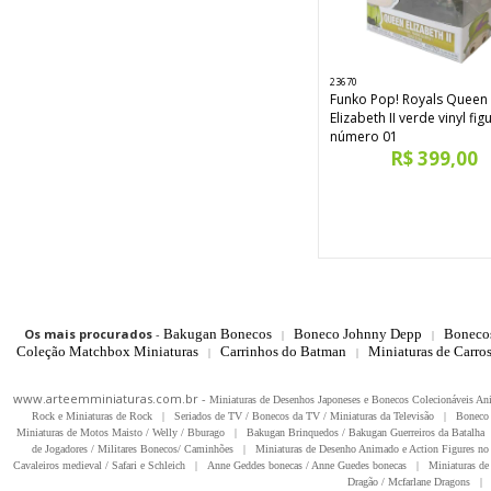
23670
Funko Pop! Royals Queen
Elizabeth II verde vinyl fig
número 01
R$ 399,00
Os mais procurados
-
Bakugan Bonecos
Boneco Johnny Depp
Boneco
|
|
Coleção Matchbox Miniaturas
Carrinhos do Batman
Miniaturas de Carro
|
|
www.arteemminiaturas.com.br -
Miniaturas de Desenhos Japoneses e Bonecos Colecionáveis A
Rock e Miniaturas de Rock
|
Seriados de TV / Bonecos da TV / Miniaturas da Televisão
|
Boneco 
Miniaturas de Motos Maisto / Welly / Bburago
|
Bakugan Brinquedos / Bakugan Guerreiros da Batalha
de Jogadores / Militares Bonecos/ Caminhões
|
Miniaturas de Desenho Animado e Action Figures no 
Cavaleiros medieval / Safari e Schleich
|
Anne Geddes bonecas / Anne Guedes bonecas
|
Miniaturas de 
Dragão / Mcfarlane Dragons
|