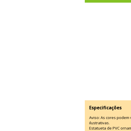
Especificações
Aviso: As cores podem
ilustrativas.
Estatueta de PVC ornam