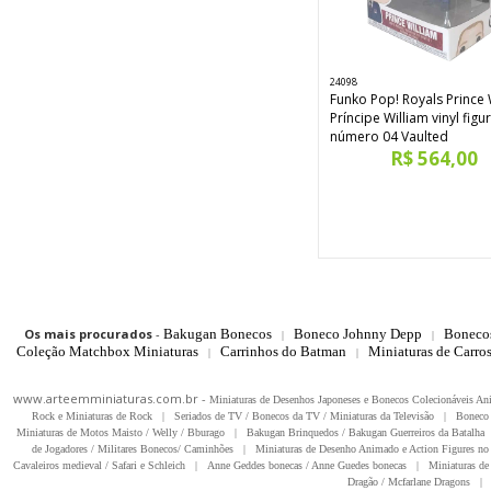
24098
Funko Pop! Royals Prince 
Príncipe William vinyl figu
número 04 Vaulted
R$ 564,00
Os mais procurados
-
Bakugan Bonecos
Boneco Johnny Depp
Boneco
|
|
Coleção Matchbox Miniaturas
Carrinhos do Batman
Miniaturas de Carro
|
|
www.arteemminiaturas.com.br -
Miniaturas de Desenhos Japoneses e Bonecos Colecionáveis A
Rock e Miniaturas de Rock
|
Seriados de TV / Bonecos da TV / Miniaturas da Televisão
|
Boneco 
Miniaturas de Motos Maisto / Welly / Bburago
|
Bakugan Brinquedos / Bakugan Guerreiros da Batalha
de Jogadores / Militares Bonecos/ Caminhões
|
Miniaturas de Desenho Animado e Action Figures no 
Cavaleiros medieval / Safari e Schleich
|
Anne Geddes bonecas / Anne Guedes bonecas
|
Miniaturas de 
Dragão / Mcfarlane Dragons
|