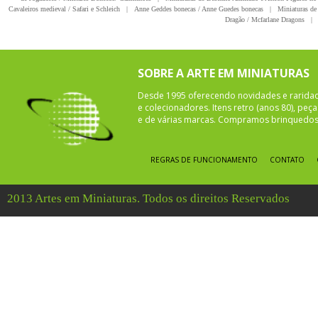
Cavaleiros medieval / Safari e Schleich
|
Anne Geddes bonecas / Anne Guedes bonecas
|
Miniaturas de 
Dragão / Mcfarlane Dragons
|
SOBRE A ARTE EM MINIATURAS
Desde 1995 oferecendo novidades e rarida
e colecionadores. Itens retro (anos 80), pe
e de várias marcas. Compramos brinquedos 
REGRAS DE FUNCIONAMENTO
CONTATO
2013 Artes em Miniaturas. Todos os direitos Reservados