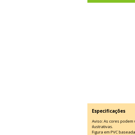
Especificações
Aviso: As cores podem
ilustrativas.
Figura em PVC baseada