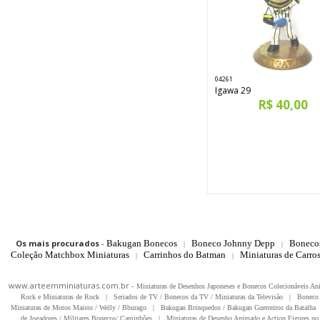
04261
Igawa 29
R$ 40,00
Os mais procurados
-
Bakugan Bonecos
Boneco Johnny Depp
Boneco
|
|
Coleção Matchbox Miniaturas
Carrinhos do Batman
Miniaturas de Carro
|
|
www.arteemminiaturas.com.br -
Miniaturas de Desenhos Japoneses e Bonecos Colecionáveis A
Rock e Miniaturas de Rock
|
Seriados de TV / Bonecos da TV / Miniaturas da Televisão
|
Boneco 
Miniaturas de Motos Maisto / Welly / Bburago
|
Bakugan Brinquedos / Bakugan Guerreiros da Batalha
de Jogadores / Militares Bonecos/ Caminhões
|
Miniaturas de Desenho Animado e Action Figures no 