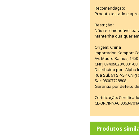
Recomendação:
Produto testado e apro
Restrição :
Não recomendável para
Mantenha qualquer emba
Origem: China
Importador: Komport Co
Av. Mauro Ramos, 1450 -
CNPJ 07409820/0001-80
Distribuido por : Alpha 
Rua Sul, 61 SP-SP CNPJ
Sac 08007728808
Garantia por defeito de
Certificação: Certifica
CE-BRI/INNAC 00634/01
Produtos simil