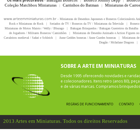
Os mais procurados
-
Bakugan Bonecos
Boneco Johnny Depp
Boneco
|
|
Coleção Matchbox Miniaturas
Carrinhos do Batman
Miniaturas de Carro
|
|
www.arteemminiaturas.com.br -
Miniaturas de Desenhos Japoneses e Bonecos Colecionáveis A
Rock e Miniaturas de Rock
|
Seriados de TV / Bonecos da TV / Miniaturas da Televisão
|
Boneco 
Miniaturas de Motos Maisto / Welly / Bburago
|
Bakugan Brinquedos / Bakugan Guerreiros da Batalha
de Jogadores / Militares Bonecos/ Caminhões
|
Miniaturas de Desenho Animado e Action Figures no 
Cavaleiros medieval / Safari e Schleich
|
Anne Geddes bonecas / Anne Guedes bonecas
|
Miniaturas de 
Dragão / Mcfarlane Dragons
|
SOBRE A ARTE EM MINIATURAS
Desde 1995 oferecendo novidades e rarida
e colecionadores. Itens retro (anos 80), pe
e de várias marcas. Compramos brinquedos 
REGRAS DE FUNCIONAMENTO
CONTATO
2013 Artes em Miniaturas. Todos os direitos Reservados