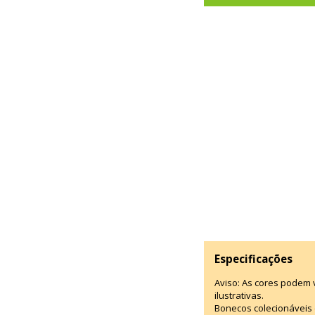
Especificações
Aviso: As cores podem
ilustrativas.
Bonecos colecionáveis