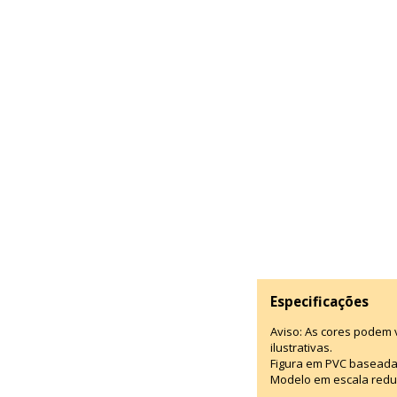
Especificações
Aviso: As cores podem
ilustrativas.
Figura em PVC baseada
Modelo em escala redu