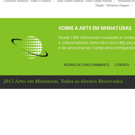
Cavaleiros medieval / Safari e Schleich
|
Anne Geddes bonecas / Anne Guedes bonecas
|
Miniaturas de 
Dragão / Mcfarlane Dragons
|
SOBRE A ARTE EM MINIATURAS
Desde 1995 oferecendo novidades e rarida
e colecionadores. Itens retro (anos 80), pe
e de várias marcas. Compramos brinquedos 
REGRAS DE FUNCIONAMENTO
CONTATO
2013 Artes em Miniaturas. Todos os direitos Reservados