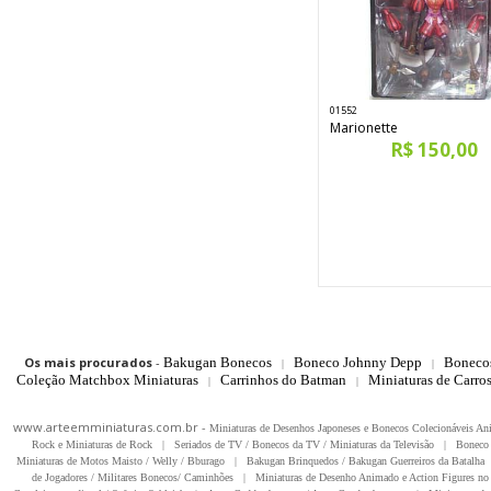
01552
Marionette
R$ 150,00
Os mais procurados
-
Bakugan Bonecos
Boneco Johnny Depp
Boneco
|
|
Coleção Matchbox Miniaturas
Carrinhos do Batman
Miniaturas de Carro
|
|
www.arteemminiaturas.com.br -
Miniaturas de Desenhos Japoneses e Bonecos Colecionáveis A
Rock e Miniaturas de Rock
|
Seriados de TV / Bonecos da TV / Miniaturas da Televisão
|
Boneco 
Miniaturas de Motos Maisto / Welly / Bburago
|
Bakugan Brinquedos / Bakugan Guerreiros da Batalha
de Jogadores / Militares Bonecos/ Caminhões
|
Miniaturas de Desenho Animado e Action Figures no 