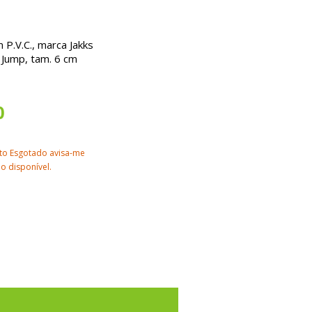
P.V.C., marca Jakks
g Jump, tam. 6 cm
0
to Esgotado avisa-me
o disponível.