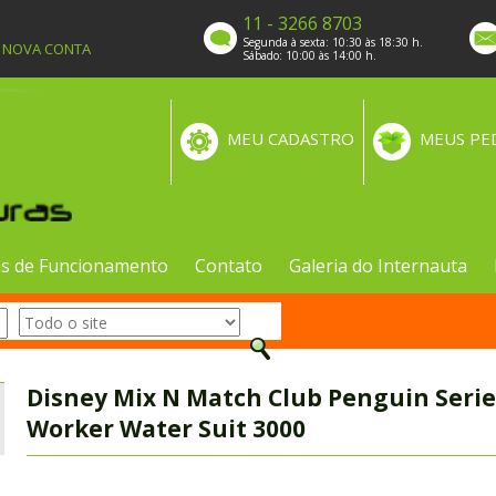
11 - 3266 8703
Segunda à sexta: 10:30 às 18:30 h.
A NOVA CONTA
Sábado: 10:00 às 14:00 h.
MEU CADASTRO
MEUS PE
s de Funcionamento
Contato
Galeria do Internauta
Disney Mix N Match Club Penguin Serie
Worker Water Suit 3000