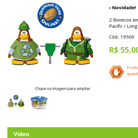
› Novidade!
2 Bonecos em 
Pacific / Lon
Cód.: 19500
R$ 55,0
Produ
quand
Clique na imagem para ampliar
Vídeo