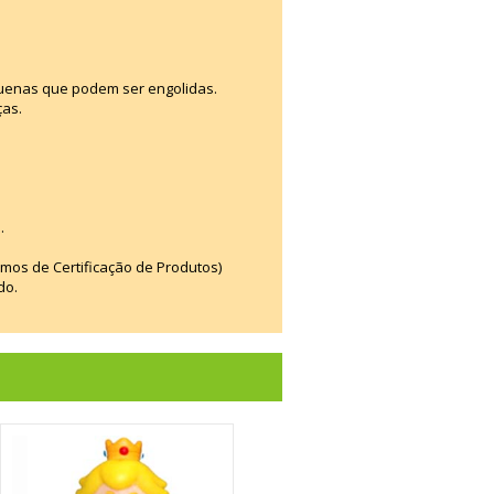
uenas que podem ser engolidas.
ças.
.
smos de Certificação de Produtos)
do.