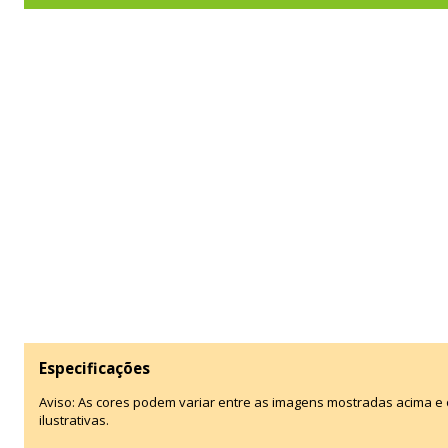
Especificações
Aviso: As cores podem variar entre as imagens mostradas acima 
ilustrativas.