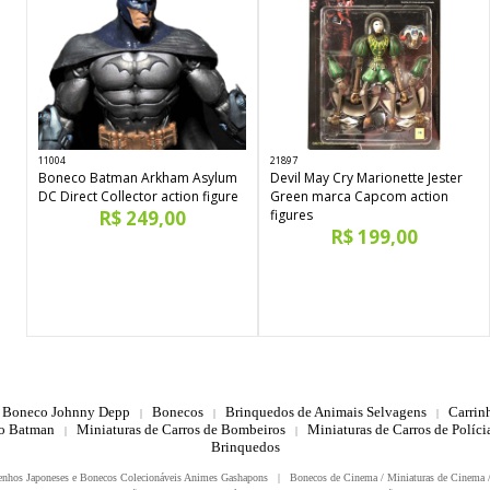
11004
21897
Boneco Batman Arkham Asylum
Devil May Cry Marionette Jester
DC Direct Collector action figure
Green marca Capcom action
R$ 249,00
figures
R$ 199,00
Boneco Johnny Depp
Bonecos
Brinquedos de Animais Selvagens
Carrin
|
|
|
do Batman
Miniaturas de Carros de Bombeiros
Miniaturas de Carros de Polícia
|
|
Brinquedos
enhos Japoneses e Bonecos Colecionáveis Animes Gashapons
|
Bonecos de Cinema / Miniaturas de Cinema 