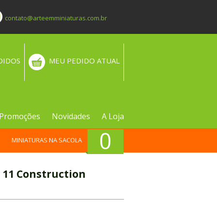
contato@arteemminiaturas.com.br
DIDOS
MEU PEDIDO ATUAL
Promoções
Novidades
A Loja
0
MINIATURAS NA SACOLA
 11 Construction