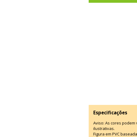
Especificações
Aviso: As cores podem
ilustrativas.
Figura em PVC baseada