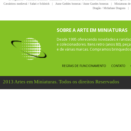
Cavaleiros medieval / Safari e Schleich
|
Anne Geddes bonecas / Anne Guedes bonecas
|
Miniaturas de 
Dragão / Mcfarlane Dragons
|
SOBRE A ARTE EM MINIATURAS
Desde 1995 oferecendo novidades e rarida
e colecionadores. Itens retro (anos 80), pe
e de várias marcas. Compramos brinquedos 
REGRAS DE FUNCIONAMENTO
CONTATO
2013 Artes em Miniaturas. Todos os direitos Reservados