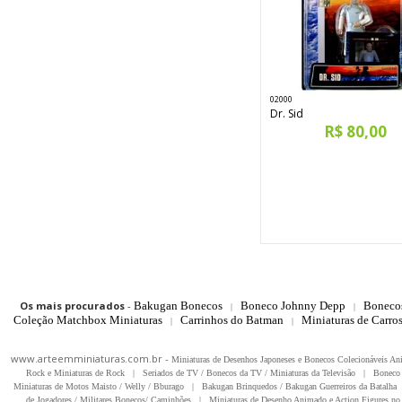
02000
Dr. Sid
R$ 80,00
Os mais procurados
-
Bakugan Bonecos
Boneco Johnny Depp
Boneco
|
|
Coleção Matchbox Miniaturas
Carrinhos do Batman
Miniaturas de Carro
|
|
www.arteemminiaturas.com.br -
Miniaturas de Desenhos Japoneses e Bonecos Colecionáveis A
Rock e Miniaturas de Rock
|
Seriados de TV / Bonecos da TV / Miniaturas da Televisão
|
Boneco 
Miniaturas de Motos Maisto / Welly / Bburago
|
Bakugan Brinquedos / Bakugan Guerreiros da Batalha
de Jogadores / Militares Bonecos/ Caminhões
|
Miniaturas de Desenho Animado e Action Figures no 