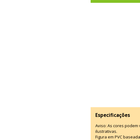
Especificações
Aviso: As cores podem
ilustrativas.
Figura em PVC baseada