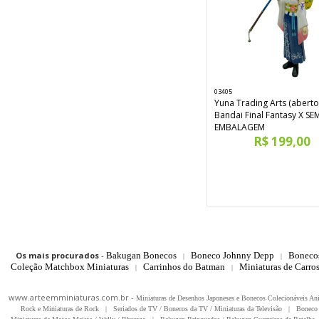
03405
Yuna Trading Arts (aberto
Bandai Final Fantasy X SE
EMBALAGEM
R$ 199,00
Os mais procurados
-
Bakugan Bonecos
Boneco Johnny Depp
Boneco
|
|
Coleção Matchbox Miniaturas
Carrinhos do Batman
Miniaturas de Carro
|
|
www.arteemminiaturas.com.br -
Miniaturas de Desenhos Japoneses e Bonecos Colecionáveis A
Rock e Miniaturas de Rock
|
Seriados de TV / Bonecos da TV / Miniaturas da Televisão
|
Boneco 