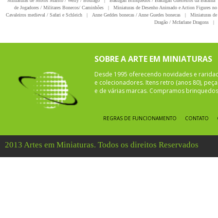
Miniaturas de Motos Maisto / Welly / Bburago
|
Bakugan Brinquedos / Bakugan Guerreiros da Batalha
de Jogadores / Militares Bonecos/ Caminhões
|
Miniaturas de Desenho Animado e Action Figures no 
Cavaleiros medieval / Safari e Schleich
|
Anne Geddes bonecas / Anne Guedes bonecas
|
Miniaturas de 
Dragão / Mcfarlane Dragons
|
SOBRE A ARTE EM MINIATURAS
Desde 1995 oferecendo novidades e rarida
e colecionadores. Itens retro (anos 80), pe
e de várias marcas. Compramos brinquedos 
REGRAS DE FUNCIONAMENTO
CONTATO
2013 Artes em Miniaturas. Todos os direitos Reservados