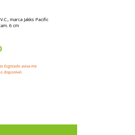
.C., marca Jakks Pacific
tam. 6 cm
0
to Esgotado avisa-me
o disponível.