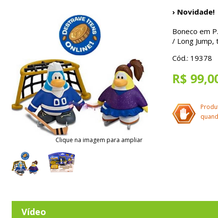
› Novidade!
Boneco em P.V
/ Long Jump, 
Cód.: 19378
R$ 99,0
Produ
quand
Clique na imagem para ampliar
Vídeo