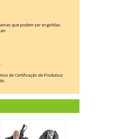
uenas que podem ser engolidas.
ças.
.
smos de Certificação de Produtos)
do.