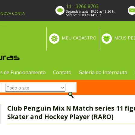
11 - 3266 8703
Segunda à sexta: 10:30 às 18:30 h.
A NOVA CONTA
Sábado: 10:00 às 14:00 h.
MEU CADASTRO
MEUS PE
s de Funcionamento
Contato
Galeria do Internauta
Club Penguin Mix N Match series 11 fig
Skater and Hockey Player (RARO)