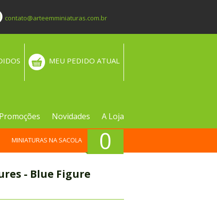
contato@arteemminiaturas.com.br
DIDOS
MEU PEDIDO ATUAL
Promoções
Novidades
A Loja
0
MINIATURAS NA SACOLA
ures - Blue Figure