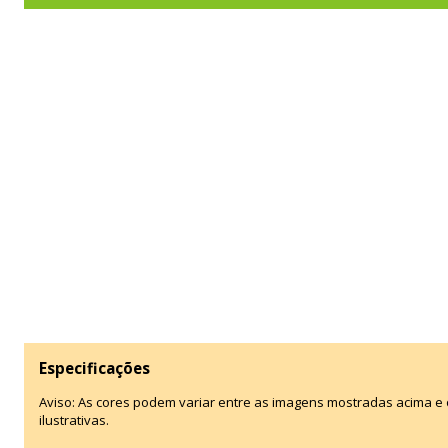
Especificações
Aviso: As cores podem variar entre as imagens mostradas acima 
ilustrativas.