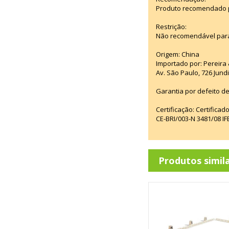
Produto recomendado pa
Restrição:
Não recomendável para
Origem: China
Importado por: Pereira &
Av. São Paulo, 726 Jun
Garantia por defeito de
Certificação: Certifica
CE-BRI/003-N 3481/08 
Produtos simil