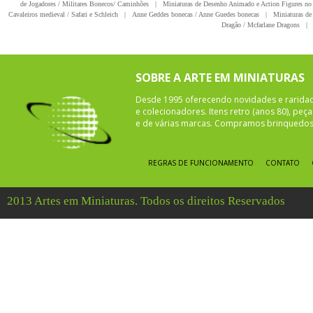
de Jogadores / Militares Bonecos/ Caminhões
|
Miniaturas de Desenho Animado e Action Figures no 
Cavaleiros medieval / Safari e Schleich
|
Anne Geddes bonecas / Anne Guedes bonecas
|
Miniaturas de 
Dragão / Mcfarlane Dragons
|
SOBRE A ARTE EM MINIATURAS
Desde 1995 oferecendo novidades e rarida
e colecionadores. Itens retro (anos 80), pe
e de várias marcas. Compramos brinquedos 
REGRAS DE FUNCIONAMENTO
CONTATO
2013 Artes em Miniaturas. Todos os direitos Reservados