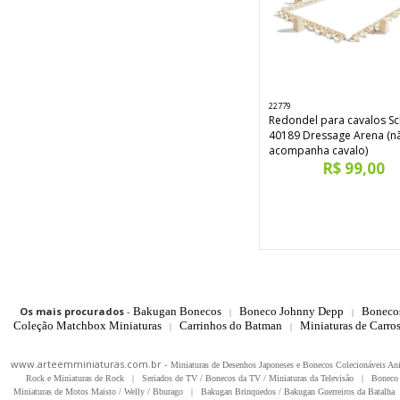
22779
Redondel para cavalos Sc
40189 Dressage Arena (n
acompanha cavalo)
R$ 99,00
Os mais procurados
-
Bakugan Bonecos
Boneco Johnny Depp
Boneco
|
|
Coleção Matchbox Miniaturas
Carrinhos do Batman
Miniaturas de Carro
|
|
www.arteemminiaturas.com.br -
Miniaturas de Desenhos Japoneses e Bonecos Colecionáveis A
Rock e Miniaturas de Rock
|
Seriados de TV / Bonecos da TV / Miniaturas da Televisão
|
Boneco 
Miniaturas de Motos Maisto / Welly / Bburago
|
Bakugan Brinquedos / Bakugan Guerreiros da Batalha