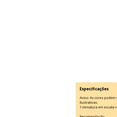
Especificações
Aviso: As cores podem
ilustrativas.
1 miniatura em escala r
Recomendação: