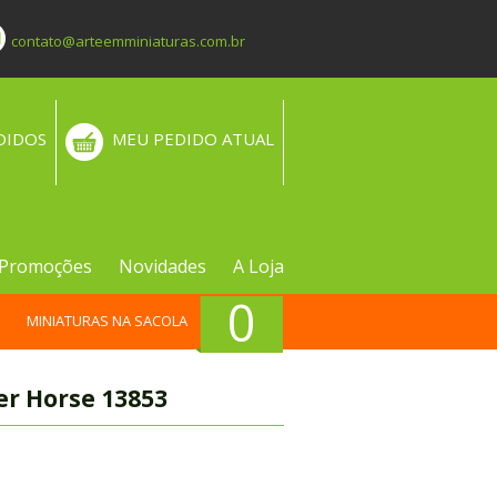
contato@arteemminiaturas.com.br
DIDOS
MEU PEDIDO ATUAL
Promoções
Novidades
A Loja
0
MINIATURAS NA SACOLA
er Horse 13853