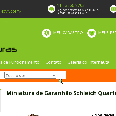
11 - 3266 8703
Segunda à sexta: 10:30 às 18:30 h.
A NOVA CONTA
Sábado: 10:00 às 14:00 h.
MEU CADASTRO
MEUS PE
s de Funcionamento
Contato
Galeria do Internauta
Miniatura de Garanhão Schleich Quart
› Novidade!