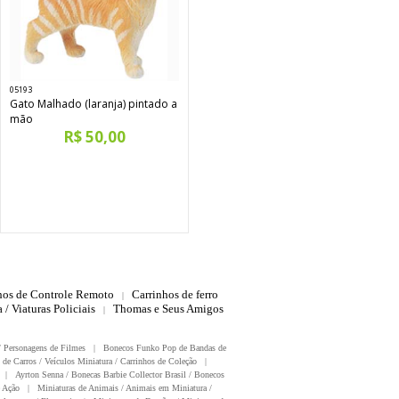
05193
Gato Malhado (laranja) pintado a
mão
R$ 50,00
hos de Controle Remoto
Carrinhos de ferro
|
 / Viaturas Policiais
Thomas e Seus Amigos
|
/ Personagens de Filmes
|
Bonecos Funko Pop de Bandas de
 de Carros / Veículos Miniatura / Carrinhos de Coleção
|
|
Ayrton Senna / Bonecas Barbie Collector Brasil / Bonecos
 Ação
|
Miniaturas de Animais / Animais em Miniatura /