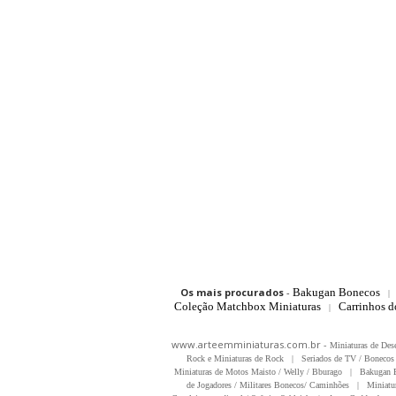
Os mais procurados
-
Bakugan Bonecos
|
Coleção Matchbox Miniaturas
Carrinhos 
|
www.arteemminiaturas.com.br -
Miniaturas de Des
Rock e Miniaturas de Rock
|
Seriados de TV / Bonecos 
Miniaturas de Motos Maisto / Welly / Bburago
|
Bakugan B
de Jogadores / Militares Bonecos/ Caminhões
|
Miniatu