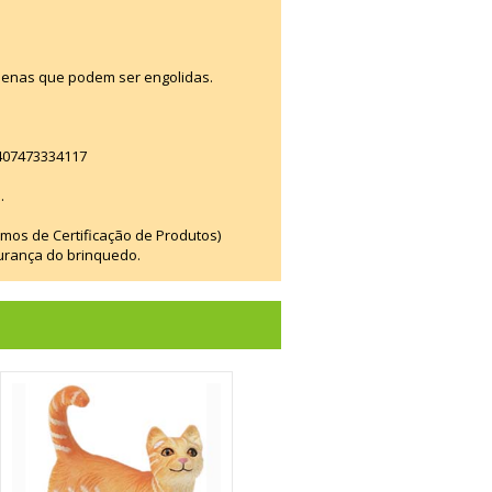
enas que podem ser engolidas.
 407473334117
.
smos de Certificação de Produtos)
urança do brinquedo.