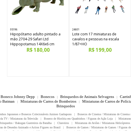
05196
24601
Hipopótamo adulto pintado a
Lote com 17 miniaturas de
mão 2704-29 Safari Ltd
cavalos e pessoas na escala
Hippopotamus 14X6x6 cm
1/87=HO
R$ 180,00
R$ 199,00
Boneco Johnny Depp
Bonecos
Brinquedos de Animais Selvagens
Carrin
|
|
|
do Batman
Miniaturas de Carros de Bombeiros
Miniaturas de Carros de Polícia
|
|
Brinquedos
enhos Japoneses e Bonecos Colecionáveis Animes Gashapons
|
Bonecos de Cinema / Miniaturas de Cinema 
da TV / Miniaturas da Televisão
|
Boneco de História em Quadrinhos / Figuras de Ação Loja
|
Miniaturas
rinquedos / Bakugan Guerreiros da Batalha
|
Chaveiros
|
Miniaturas de Aviões / Miniaturas Helicópteros
ras de Desenho Animado e Action Figures no Brasil
|
Bonecos de Games / Miniaturas de Games / Figuras de