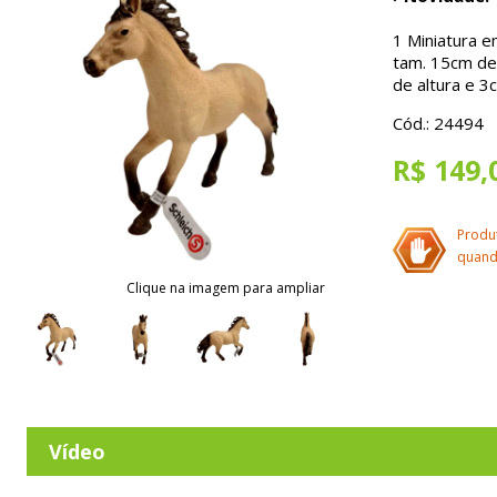
1
Miniatura em
tam. 15cm d
de altura e 3
Cód.: 24494
R$ 149,
Produ
quand
Clique na imagem para ampliar
Vídeo