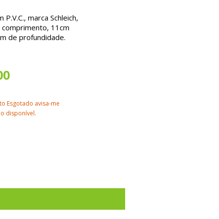
 P.V.C., marca Schleich,
e comprimento, 11cm
cm de profundidade.
00
to Esgotado avisa-me
o disponível.