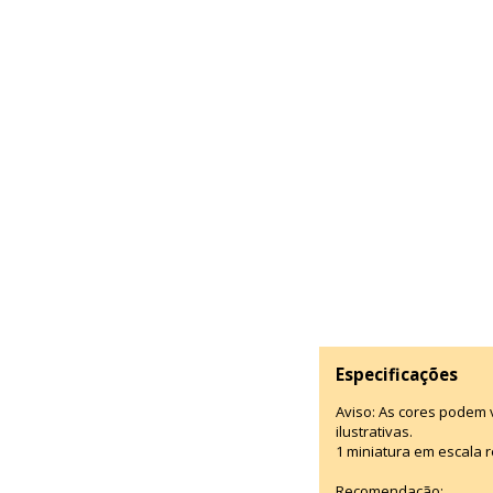
Especificações
Aviso: As cores podem
ilustrativas.
1 miniatura em escala r
Recomendação: