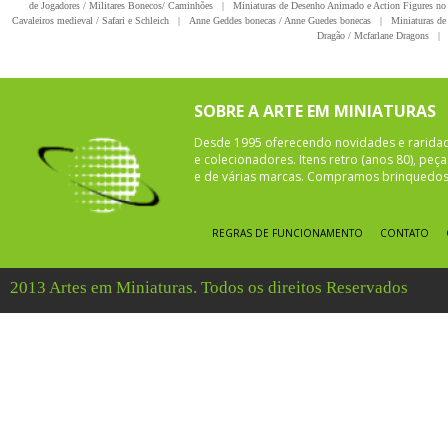
de Jogadores / Militares Bonecos/ Caminhões
|
Miniaturas de Desenho Animado e Action Figures no 
Cavaleiros medieval / Safari e Schleich
|
Anne Geddes bonecas / Anne Guedes bonecas
|
Miniaturas de 
Dragão / Mcfarlane Dragons
|
SOBRE A ARTE EM MINIATURAS
Desde 1995 oferecendo novidades e rarida
e colecionadores. Itens retro (anos 80), pe
e de várias marcas. Compramos brinquedos 
REGRAS DE FUNCIONAMENTO
CONTATO
2013 Artes em Miniaturas. Todos os direitos Reservados