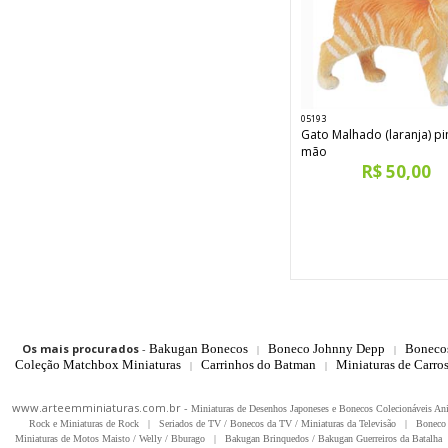
05193
Gato Malhado (laranja) pi
mão
R$ 50,00
Os mais procurados
-
Bakugan Bonecos
Boneco Johnny Depp
Boneco
|
|
Coleção Matchbox Miniaturas
Carrinhos do Batman
Miniaturas de Carro
|
|
www.arteemminiaturas.com.br -
Miniaturas de Desenhos Japoneses e Bonecos Colecionáveis A
Rock e Miniaturas de Rock
|
Seriados de TV / Bonecos da TV / Miniaturas da Televisão
|
Boneco 
Miniaturas de Motos Maisto / Welly / Bburago
|
Bakugan Brinquedos / Bakugan Guerreiros da Batalha