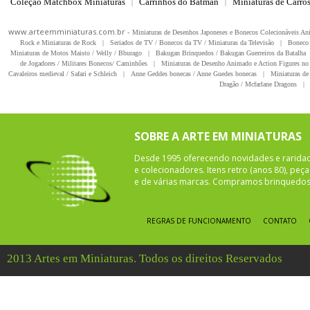
Coleção Matchbox Miniaturas
Carrinhos do Batman
Miniaturas de Carro
|
|
www.arteemminiaturas.com.br -
Miniaturas de Desenhos Japoneses e Bonecos Colecionáveis A
Rock e Miniaturas de Rock
|
Seriados de TV / Bonecos da TV / Miniaturas da Televisão
|
Boneco 
Miniaturas de Motos Maisto / Welly / Bburago
|
Bakugan Brinquedos / Bakugan Guerreiros da Batalha
de Jogadores / Militares Bonecos/ Caminhões
|
Miniaturas de Desenho Animado e Action Figures no 
Cavaleiros medieval / Safari e Schleich
|
Anne Geddes bonecas / Anne Guedes bonecas
|
Miniaturas de 
Dragão / Mcfarlane Dragons
|
SOBRE A ARTE EM MINIATURAS
Desde 1995 oferecendo novidades e rarida
e colecionadores. Itens retro (anos 80), pe
e de várias marcas. Compramos brinquedos 
REGRAS DE FUNCIONAMENTO
CONTATO
2013 Artes em Miniaturas. Todos os direitos Reservados